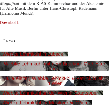
Magnificat
mit dem RIAS Kammerchor und der Akademie
für Alte Musik Berlin unter Hans-Christoph Rademann
(Harmonia Mundi).
Download
News
Wiebke Lehmkuhl in Lübeck
Wiebke Lehmkuhl mit dem Bruckner Orchester
Linz
Julia Kleiter, Wiebke Lehmkuhl & Patrick Grahl
in Wien
Wiebke Lehmkuhl an der Wiener Staatsoper
Wiebke Lehmkuhl im Musikverein Wien