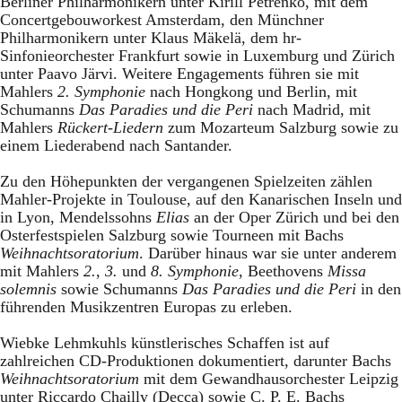
Berliner Philharmonikern unter Kirill Petrenko, mit dem
Concertgebouworkest Amsterdam, den Münchner
Philharmonikern unter Klaus Mäkelä, dem hr-
Sinfonieorchester Frankfurt sowie in Luxemburg und Zürich
unter Paavo Järvi. Weitere Engagements führen sie mit
Mahlers
2. Symphonie
nach Hongkong und Berlin, mit
Schumanns
Das Paradies und die Peri
nach Madrid, mit
Mahlers
Rückert-Liedern
zum Mozarteum Salzburg sowie zu
einem Liederabend nach Santander.
Zu den Höhepunkten der vergangenen Spielzeiten zählen
Mahler-Projekte in Toulouse, auf den Kanarischen Inseln und
in Lyon, Mendelssohns
Elias
an der Oper Zürich und bei den
Osterfestspielen Salzburg sowie Tourneen mit Bachs
Weihnachtsoratorium
. Darüber hinaus war sie unter anderem
mit Mahlers
2.
,
3.
und
8. Symphonie
, Beethovens
Missa
solemnis
sowie Schumanns
Das Paradies und die Peri
in den
führenden Musikzentren Europas zu erleben.
Wiebke Lehmkuhls künstlerisches Schaffen ist auf
zahlreichen CD-Produktionen dokumentiert, darunter Bachs
Weihnachtsoratorium
mit dem Gewandhausorchester Leipzig
unter Riccardo Chailly (Decca) sowie C. P. E. Bachs