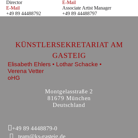
Director
E-Mail
E-Mail
Associate Artist Manager
+49 89 44488792
+49 89 44488797
KÜNSTLERSEKRETARIAT AM
GASTEIG
Elisabeth Ehlers • Lothar Schacke •
Verena Vetter
oHG
Montgelasstraße 2
81679 München
Deutschland
+49 89 4448879-0
team@ks-gasteig.de