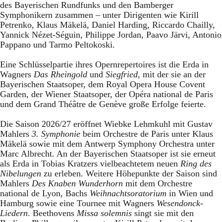
des Bayerischen Rundfunks und den Bamberger
Symphonikern zusammen – unter Dirigenten wie Kirill
Petrenko, Klaus Mäkelä, Daniel Harding, Riccardo Chailly,
Yannick Nézet-Séguin, Philippe Jordan, Paavo Järvi, Antonio
Pappano und Tarmo Peltokoski.
Eine Schlüsselpartie ihres Opernrepertoires ist die Erda in
Wagners
Das Rheingold
und
Siegfried
, mit der sie an der
Bayerischen Staatsoper, dem Royal Opera House Covent
Garden, der Wiener Staatsoper, der Opéra national de Paris
und dem Grand Théâtre de Genève große Erfolge feierte.
Die Saison 2026/27 eröffnet Wiebke Lehmkuhl mit Gustav
Mahlers
3. Symphonie
beim Orchestre de Paris unter Klaus
Mäkelä sowie mit dem Antwerp Symphony Orchestra unter
Marc Albrecht. An der Bayerischen Staatsoper ist sie erneut
als Erda in Tobias Kratzers vielbeachtetem neuen
Ring des
Nibelungen
zu erleben. Weitere Höhepunkte der Saison sind
Mahlers
Des Knaben Wunderhorn
mit dem Orchestre
national de Lyon, Bachs
Weihnachtsoratorium
in Wien und
Hamburg sowie eine Tournee mit Wagners
Wesendonck-
Liedern
. Beethovens
Missa solemnis
singt sie mit den