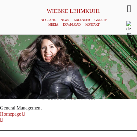
WIEBKE LEHMKUHL
BIOGRAFIE
NEWS
KALENDER
GALERIE
MEDIA
DOWNLOAD
KONTAKT
© SOUNDPICTUREDESIGN
General Management
Homepage