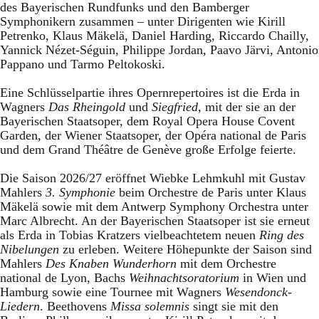
des Bayerischen Rundfunks und den Bamberger
Symphonikern zusammen – unter Dirigenten wie Kirill
Petrenko, Klaus Mäkelä, Daniel Harding, Riccardo Chailly,
Yannick Nézet-Séguin, Philippe Jordan, Paavo Järvi, Antonio
Pappano und Tarmo Peltokoski.
Eine Schlüsselpartie ihres Opernrepertoires ist die Erda in
Wagners
Das Rheingold
und
Siegfried
, mit der sie an der
Bayerischen Staatsoper, dem Royal Opera House Covent
Garden, der Wiener Staatsoper, der Opéra national de Paris
und dem Grand Théâtre de Genève große Erfolge feierte.
Die Saison 2026/27 eröffnet Wiebke Lehmkuhl mit Gustav
Mahlers
3. Symphonie
beim Orchestre de Paris unter Klaus
Mäkelä sowie mit dem Antwerp Symphony Orchestra unter
Marc Albrecht. An der Bayerischen Staatsoper ist sie erneut
als Erda in Tobias Kratzers vielbeachtetem neuen
Ring des
Nibelungen
zu erleben. Weitere Höhepunkte der Saison sind
Mahlers
Des Knaben Wunderhorn
mit dem Orchestre
national de Lyon, Bachs
Weihnachtsoratorium
in Wien und
Hamburg sowie eine Tournee mit Wagners
Wesendonck-
Liedern
. Beethovens
Missa solemnis
singt sie mit den