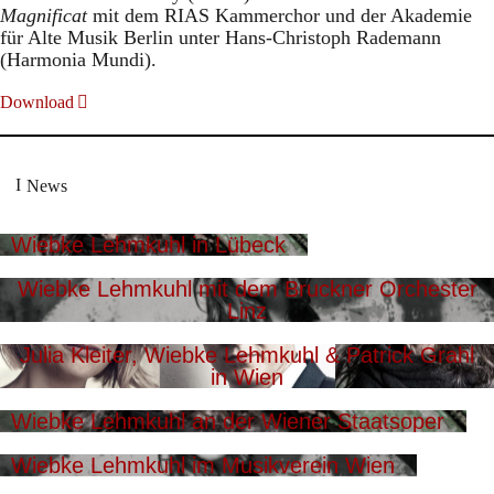
Magnificat
mit dem RIAS Kammerchor und der Akademie
für Alte Musik Berlin unter Hans-Christoph Rademann
(Harmonia Mundi).
Download
News
Wiebke Lehmkuhl in Lübeck
Wiebke Lehmkuhl mit dem Bruckner Orchester
Linz
Julia Kleiter, Wiebke Lehmkuhl & Patrick Grahl
in Wien
Wiebke Lehmkuhl an der Wiener Staatsoper
Wiebke Lehmkuhl im Musikverein Wien