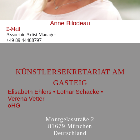
Anne Bilodeau
E-Mail
Associate Artist Manager
+49 89 44488797
KÜNSTLERSEKRETARIAT AM
GASTEIG
Elisabeth Ehlers • Lothar Schacke •
Verena Vetter
oHG
Montgelasstraße 2
81679 München
Deutschland