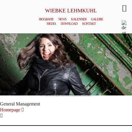
WIEBKE LEHMKUHL
BIOGRAFIE
NEWS
KALENDER
GALERIE
MEDIA
DOWNLOAD
KONTAKT
© SOUNDPICTUREDESIGN
General Management
Homepage