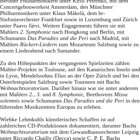
Berliner Philharmonikern unter Kirill Petrenko, mit dem
Concertgebouworkest Amsterdam, den Münchner
Philharmonikern unter Klaus Mäkelä, dem hr-
Sinfonieorchester Frankfurt sowie in Luxemburg und Zürich
unter Paavo Järvi. Weitere Engagements führen sie mit
Mahlers
2. Symphonie
nach Hongkong und Berlin, mit
Schumanns
Das Paradies und die Peri
nach Madrid, mit
Mahlers
Rückert-Liedern
zum Mozarteum Salzburg sowie zu
einem Liederabend nach Santander.
Zu den Höhepunkten der vergangenen Spielzeiten zählen
Mahler-Projekte in Toulouse, auf den Kanarischen Inseln und
in Lyon, Mendelssohns
Elias
an der Oper Zürich und bei den
Osterfestspielen Salzburg sowie Tourneen mit Bachs
Weihnachtsoratorium
. Darüber hinaus war sie unter anderem
mit Mahlers
2.
,
3.
und
8. Symphonie
, Beethovens
Missa
solemnis
sowie Schumanns
Das Paradies und die Peri
in den
führenden Musikzentren Europas zu erleben.
Wiebke Lehmkuhls künstlerisches Schaffen ist auf
zahlreichen CD-Produktionen dokumentiert, darunter Bachs
Weihnachtsoratorium
mit dem Gewandhausorchester Leipzig
unter Riccardo Chailly (Decca) sowie C. P. E. Bachs