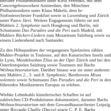
Berliner Philharmonikern unter Kirill Petrenko, mit dem
Concertgebouworkest Amsterdam, den Münchner
Philharmonikern unter Klaus Mäkelä, dem hr-
Sinfonieorchester Frankfurt sowie in Luxemburg und Zürich
unter Paavo Järvi. Weitere Engagements führen sie mit
Mahlers
2. Symphonie
nach Hongkong und Berlin, mit
Schumanns
Das Paradies und die Peri
nach Madrid, mit
Mahlers
Rückert-Liedern
zum Mozarteum Salzburg sowie zu
einem Liederabend nach Santander.
Zu den Höhepunkten der vergangenen Spielzeiten zählen
Mahler-Projekte in Toulouse, auf den Kanarischen Inseln und
in Lyon, Mendelssohns
Elias
an der Oper Zürich und bei den
Osterfestspielen Salzburg sowie Tourneen mit Bachs
Weihnachtsoratorium
. Darüber hinaus war sie unter anderem
mit Mahlers
2.
,
3.
und
8. Symphonie
, Beethovens
Missa
solemnis
sowie Schumanns
Das Paradies und die Peri
in den
führenden Musikzentren Europas zu erleben.
Wiebke Lehmkuhls künstlerisches Schaffen ist auf
zahlreichen CD-Produktionen dokumentiert, darunter Bachs
Weihnachtsoratorium
mit dem Gewandhausorchester Leipzig
unter Riccardo Chailly (Decca) sowie C. P. E. Bachs