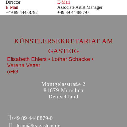
Director
E-Mail
E-Mail
Associate Artist Manager
+49 89 44488792
+49 89 44488797
KÜNSTLERSEKRETARIAT AM
GASTEIG
Elisabeth Ehlers • Lothar Schacke •
Verena Vetter
oHG
Montgelasstraße 2
81679 München
Deutschland
+49 89 4448879-0
team@ks-gasteig.de