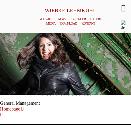
WIEBKE LEHMKUHL
BIOGRAFIE
NEWS
KALENDER
GALERIE
MEDIA
DOWNLOAD
KONTAKT
© SOUNDPICTUREDESIGN
General Management
Homepage