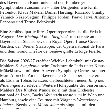
des Bayerischen Rundfunks und den Bamberger
Symphonikern zusammen – unter Dirigenten wie Kirill
Petrenko, Klaus Mäkelä, Daniel Harding, Riccardo Chailly,
Yannick Nézet-Séguin, Philippe Jordan, Paavo Järvi, Antonio
Pappano und Tarmo Peltokoski.
Eine Schlüsselpartie ihres Opernrepertoires ist die Erda in
Wagners
Das Rheingold
und
Siegfried
, mit der sie an der
Bayerischen Staatsoper, dem Royal Opera House Covent
Garden, der Wiener Staatsoper, der Opéra national de Paris
und dem Grand Théâtre de Genève große Erfolge feierte.
Die Saison 2026/27 eröffnet Wiebke Lehmkuhl mit Gustav
Mahlers
3. Symphonie
beim Orchestre de Paris unter Klaus
Mäkelä sowie mit dem Antwerp Symphony Orchestra unter
Marc Albrecht. An der Bayerischen Staatsoper ist sie erneut
als Erda in Tobias Kratzers vielbeachtetem neuen
Ring des
Nibelungen
zu erleben. Weitere Höhepunkte der Saison sind
Mahlers
Des Knaben Wunderhorn
mit dem Orchestre
national de Lyon, Bachs
Weihnachtsoratorium
in Wien und
Hamburg sowie eine Tournee mit Wagners
Wesendonck-
Liedern
. Beethovens
Missa solemnis
singt sie mit den