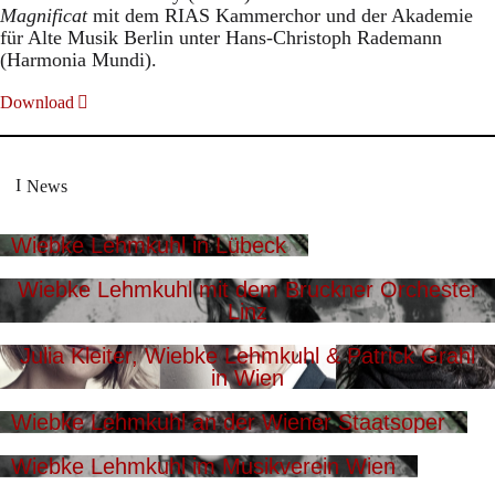
Magnificat
mit dem RIAS Kammerchor und der Akademie
für Alte Musik Berlin unter Hans-Christoph Rademann
(Harmonia Mundi).
Download
News
Wiebke Lehmkuhl in Lübeck
Wiebke Lehmkuhl mit dem Bruckner Orchester
Linz
Julia Kleiter, Wiebke Lehmkuhl & Patrick Grahl
in Wien
Wiebke Lehmkuhl an der Wiener Staatsoper
Wiebke Lehmkuhl im Musikverein Wien