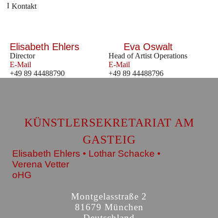
Kontakt
Elisabeth Ehlers
Eva Oswalt
Director
Head of Artist Operations
E-Mail
E-Mail
+49 89 44488790
+49 89 44488796
KÜNSTLERSEKRETARIAT AM
GASTEIG
Elisabeth Ehlers • Lothar Schacke •
Verena Vetter
oHG
Montgelasstraße 2
81679 München
Deutschland