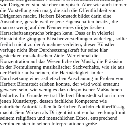
wie Dirigenten sind sie eher untypisch. Aber wie auch immer
die Vorstellung sein mag, die sich die Öffentlichkeit von
Dirigenten macht, Herbert Blomstedt bildet darin eine
Ausnahme, gerade weil er jene Eigenschaften besitzt, die
man so wenig auf den Nenner eines dirigentischen
Herrschaftsanspruchs bringen kann. Dass er in vielerlei
Hinsicht die gängigen Klischeevorstellungen widerlegt, sollte
freilich nicht zu der Annahme verleiten, dieser Künstler
verfüge nicht über Durchsetzungskraft für seine klar
gesteckten musikalischen Ziele. Wer einmal die
Konzentration auf das Wesentliche der Musik, die Präzision
in der Formulierung musikalischer Sachverhalte, wie sie aus
der Partitur aufscheinen, die Hartnäckigkeit in der
Durchsetzung einer ästhetischen Anschauung in Proben von
Herbert Blomstedt erleben konnte, der wird wohl erstaunt
gewesen sein, wie wenig es dazu despotischer Maßnahmen
bedurfte. Im Grunde vertrat Herbert Blomstedt schon immer
jenen Künstlertyp, dessen fachliche Kompetenz wie
natürliche Autorität allen äußerlichen Nachdruck überflüssig
macht. Sein Wirken als Dirigent ist untrennbar verknüpft mit
seinem religiösen und menschlichen Ethos, entsprechend
verbinden sich in seinen Interpretationen große