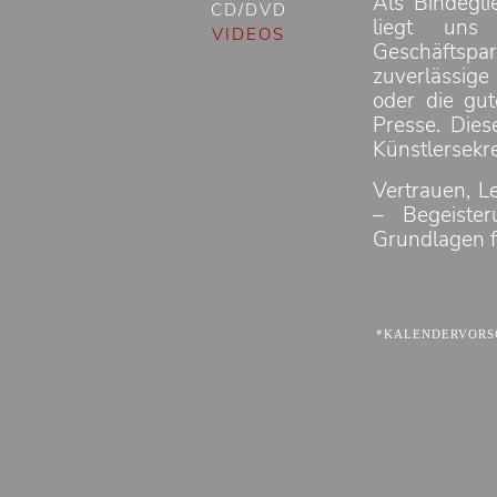
Als Bindegli
CD/DVD
liegt uns
VIDEOS
Geschäfts
zuverlässige
oder die gu
Presse. Dies
Künstlersekre
Vertrauen, L
– Begeiste
Grundlagen f
*KALENDERVORSC