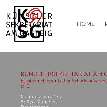
Video
HOME
KÜNSTLERSEKRETARIAT AM 
Elisabeth Ehlers • Lothar Schacke • Verena
oHG
Montgelasstraße 2
81679 München