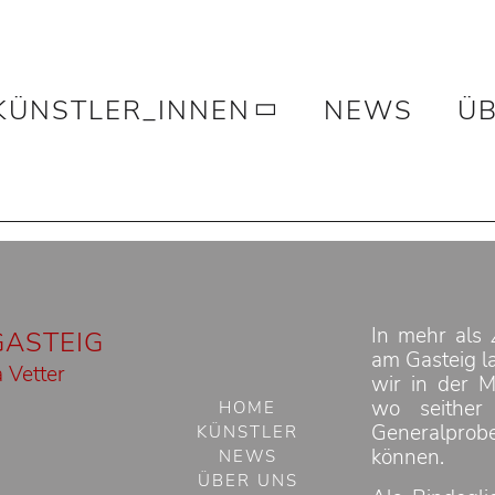
KÜNSTLER_INNEN
NEWS
ÜB
In mehr als 
GASTEIG
am Gasteig la
 Vetter
wir in der M
wo seither
HOME
Generalprob
KÜNSTLER
können.
NEWS
ÜBER UNS