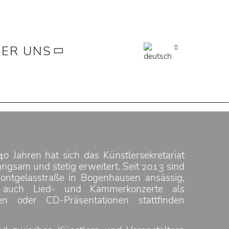
ER UNS
40 Jahren hat sich das Künstlersekretariat
ngsam und stetig erweitert. Seit 2013 sind
ontgelasstraße in Bogenhausen ansässig,
 auch Lied- und Kammerkonzerte als
en oder CD-Präsentationen stattfinden