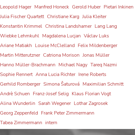
Tabea Zimmermann in Siena
Franz-Josef Selig at the
& Ammiel Bushakevitz at the
Leopold Hager
Manfred Honeck
Gerold Huber
Pietari Inkinen
Andrè Schuen
Tabea Zimmermann
Julia Fischer Quartett
Christiane Karg
Julia Kleiter
Festival Internacional de
Salzburg Festival
Gerold Huber is awarded
Konstantin Krimmel
Christina Landshamer
Lang Lang
Santander
Konstantin Krimmel
Wiebke Lehmkuhl
Magdalena Lucjan
Václav Luks
the Federal Cross of Merit on
Franz-Josef Selig
Ariane Matiakh
Louise McClelland
Felix Mildenberger
Ribbon
Martin Mitterutzner
Catriona Morison
Jonas Müller
Gerold Huber
Hanno Müller-Brachmann
Michael Nagy
Tareq Nazmi
Sophie Rennert
Anna Lucia Richter
Irene Roberts
Gerhild Romberger
Simona Šaturová
Maximilian Schmitt
Andrè Schuen
Franz-Josef Selig
Klaus Florian Vogt
Alina Wunderlin
Sarah Wegener
Lothar Zagrosek
Georg Zeppenfeld
Frank Peter Zimmermann
Tabea Zimmermann
intern