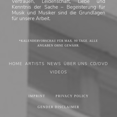
Vertrauen, Leidenschaft, Liebe und
Kenntnis der Sache – Begeisterung für
Musik und Musiker sind die Grundlagen
für unsere Arbeit.
*KALENDERVORSCHAU FÜR MAX. 90 TAGE. ALLE
ANGABEN OHNE GEWÄHR.
HOME
ARTISTS
NEWS
ÜBER UNS
CD/DVD
VIDEOS
IMPRINT
PRIVACY POLICY
GENDER DISCLAIMER