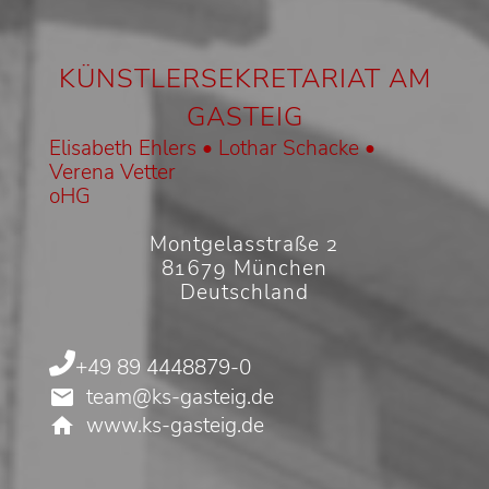
KÜNSTLERSEKRETARIAT AM
GASTEIG
Elisabeth Ehlers • Lothar Schacke •
Verena Vetter
oHG
Montgelasstraße 2
81679 München
Deutschland
+49 89 4448879-0
team@ks-gasteig.de
www.ks-gasteig.de