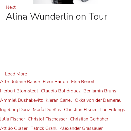
Next
Alina Wunderlin on Tour
Alexander Grassauer in
Georg Zeppenfeld at the
Load More
Julia Fischer at
Bayreuth
Alle
Juliane Banse
Fleur Barron
Elsa Benoit
Bayreuth Festival
Herbert Blomstedt
Claudio Bohórquez
Benjamin Bruns
Neuschwanstein Castle
Alexander Grassauer
Sophie Rennert in Innsbruck
Georg Zeppenfeld
Ammiel Bushakevitz
Kieran Carrel
Okka von der Damerau
Julia Fischer
Ingeborg Danz
Sophie Rennert
María Dueñas
Christian Elsner
The Erlkings
Andrè Schuen at the
Julia Fischer
Christof Fischesser
Christian Gerhaher
Debut: Konstantin Krimmel
Salzburg Festival
Attilio Glaser
Patrick Grahl
Alexander Grassauer