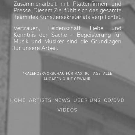
Zusammenarbeit mit Plattenfirmen und
Presse. Diesem Ziel fühlt sich das gesamte
Team des Künstlersekretariats verpflichtet.
Vertrauen, Leidenschaft, Liebe und
Kenntnis der Sache – Begeisterung für
Musik und Musiker sind die Grundlagen
für unsere Arbeit.
*KALENDERVORSCHAU FÜR MAX. 90 TAGE. ALLE
ANGABEN OHNE GEWÄHR.
HOME
ARTISTS
NEWS
ÜBER UNS
CD/DVD
VIDEOS