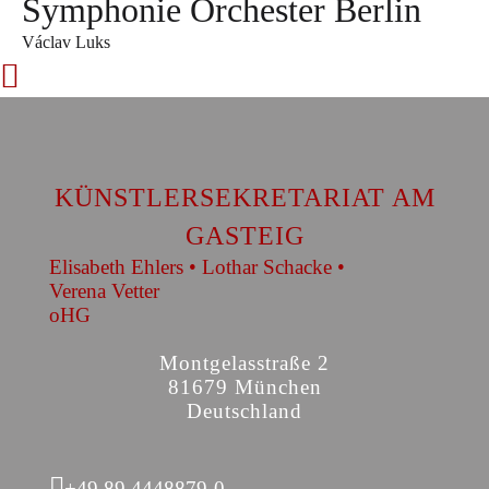
Symphonie Orchester Berlin
Václav Luks
KÜNSTLERSEKRETARIAT AM
GASTEIG
Elisabeth Ehlers • Lothar Schacke •
Verena Vetter
oHG
Montgelasstraße 2
81679 München
Deutschland
+49 89 4448879-0