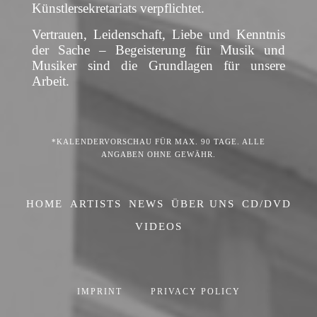
Künstlersekretariats verpflichtet.
Vertrauen, Leidenschaft, Liebe und Kenntnis
der Sache – Begeisterung für Musik und
Musiker sind die Grundlagen für unsere
Arbeit.
*KALENDERVORSCHAU FÜR MAX. 90 TAGE. ALLE
ANGABEN OHNE GEWÄHR.
HOME
ARTISTS
NEWS
ÜBER UNS
CD/DVD
VIDEOS
IMPRINT
PRIVACY POLICY