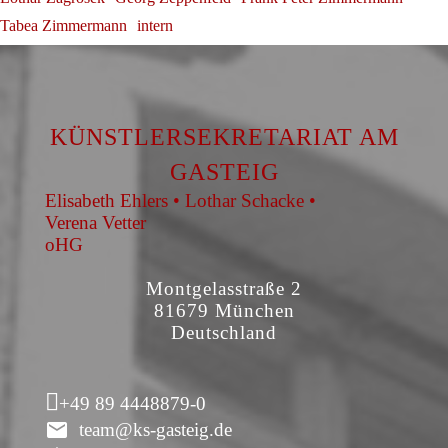
Tabea Zimmermann
intern
KÜNSTLERSEKRETARIAT AM
GASTEIG
Elisabeth Ehlers • Lothar Schacke •
Verena Vetter
oHG
Montgelasstraße 2
81679 München
Deutschland
+49 89 4448879-0
team@ks-gasteig.de