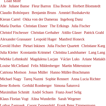
Load More
Alle
Juliane Banse
Fleur Barron
Elsa Benoit
Herbert Blomstedt
Claudio Bohórquez
Benjamin Bruns
Ammiel Bushakevitz
Kieran Carrel
Okka von der Damerau
Ingeborg Danz
Sophie Rennert in Innsbruck
María Dueñas
Christian Elsner
The Erlkings
Julia Fischer
Sophie Rennert
Christof Fischesser
Christian Gerhaher
Attilio Glaser
Patrick Grahl
Andrè Schuen at the Salzburg
Alexander Grassauer
Leopold Hager
Manfred Honeck
Debut: Konstantin Krimmel &
Festival
Gerold Huber
Pietari Inkinen
Julia Fischer Quartett
Christiane Karg
Tabea Zimmermann in Siena
Alexander Grassauer in
Franz-Josef Selig at the
Julia Kleiter
Konstantin Krimmel
Christina Landshamer
Lang Lang
Andrè Schuen
Ammiel Bushakevitz at the
Georg Zeppenfeld at the
Tabea Zimmermann
Wiebke Lehmkuhl
Magdalena Lucjan
Václav Luks
Ariane Matiakh
Julia Fischer at
Bayreuth
Festival Internacional de
Salzburg Festival
Bayreuth Festival
Louise McClelland
Felix Mildenberger
Martin Mitterutzner
Gerold Huber is awarded the
Alexander Grassauer
Neuschwanstein Castle
Konstantin Krimmel
Santander
Catriona Morison
Jonas Müller
Hanno Müller-Brachmann
Georg Zeppenfeld
Federal Cross of Merit on
Michael Nagy
Tareq Nazmi
Sophie Rennert
Anna Lucia Richter
Julia Fischer
Franz-Josef Selig
Irene Roberts
Gerhild Romberger
Simona Šaturová
Ribbon
Maximilian Schmitt
Andrè Schuen
Franz-Josef Selig
Gerold Huber
Klaus Florian Vogt
Alina Wunderlin
Sarah Wegener
Lothar Zagrosek
Georg Zeppenfeld
Frank Peter Zimmermann