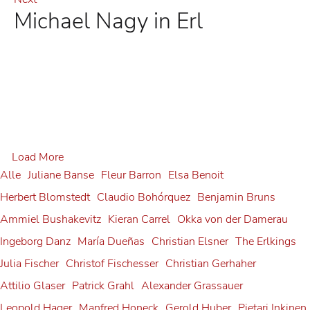
Michael Nagy in Erl
Load More
Alle
Juliane Banse
Fleur Barron
Elsa Benoit
Herbert Blomstedt
Claudio Bohórquez
Benjamin Bruns
Sophie Rennert in Innsbruck
Ammiel Bushakevitz
Kieran Carrel
Okka von der Damerau
Ingeborg Danz
Sophie Rennert
María Dueñas
Christian Elsner
The Erlkings
Andrè Schuen at the
Julia Fischer
Christof Fischesser
Christian Gerhaher
Debut: Konstantin Krimmel
Salzburg Festival
Attilio Glaser
Patrick Grahl
Alexander Grassauer
Tabea Zimmermann in Siena
Alexander Grassauer in
Leopold Hager
Manfred Honeck
Gerold Huber
Pietari Inkinen
Andrè Schuen