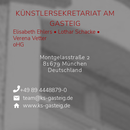
KÜNSTLERSEKRETARIAT AM
GASTEIG
Elisabeth Ehlers • Lothar Schacke •
Verena Vetter
oHG
Montgelasstraße 2
81679 München
Deutschland
+49 89 4448879-0
team@ks-gasteig.de
www.ks-gasteig.de