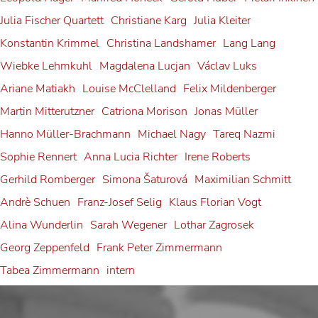
Franz-Josef Selig at the
& Ammiel Bushakevitz at the
Georg Zeppenfeld at the
Tabea Zimmermann
Julia Fischer at
Bayreuth
Julia Fischer Quartett
Christiane Karg
Julia Kleiter
Festival Internacional de
Salzburg Festival
Bayreuth Festival
Gerold Huber is awarded
Konstantin Krimmel
Christina Landshamer
Lang Lang
Neuschwanstein Castle
Alexander Grassauer
Santander
Konstantin Krimmel
Georg Zeppenfeld
Wiebke Lehmkuhl
Magdalena Lucjan
Václav Luks
the Federal Cross of Merit on
Julia Fischer
Franz-Josef Selig
Ariane Matiakh
Louise McClelland
Felix Mildenberger
Ribbon
Martin Mitterutzner
Catriona Morison
Jonas Müller
Gerold Huber
Hanno Müller-Brachmann
Michael Nagy
Tareq Nazmi
Sophie Rennert
Anna Lucia Richter
Irene Roberts
Gerhild Romberger
Simona Šaturová
Maximilian Schmitt
Andrè Schuen
Franz-Josef Selig
Klaus Florian Vogt
Alina Wunderlin
Sarah Wegener
Lothar Zagrosek
Georg Zeppenfeld
Frank Peter Zimmermann
Tabea Zimmermann
intern