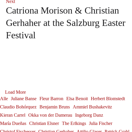
Next
Catriona Morison & Christian
Gerhaher at the Salzburg Easter
Festival
Andrè Schuen at the Salzburg
Sophie Rennert in Innsbruck
Festival
Debut: Konstantin Krimmel &
Sophie Rennert
Tabea Zimmermann in Siena
Franz-Josef Selig at the
Andrè Schuen
Ammiel Bushakevitz at the
Tabea Zimmermann
Gerold Huber is awarded the
Alexander Grassauer in
Festival Internacional de
Georg Zeppenfeld at the
Salzburg Festival
Load More
Federal Cross of Merit on
Julia Fischer at
Bayreuth
Alle
Juliane Banse
Fleur Barron
Elsa Benoit
Herbert Blomstedt
Santander
Konstantin Krimmel
Bayreuth Festival
Ribbon
Claudio Bohórquez
Benjamin Bruns
Ammiel Bushakevitz
Alexander Grassauer
Neuschwanstein Castle
Franz-Josef Selig
Kieran Carrel
Okka von der Damerau
Ingeborg Danz
Georg Zeppenfeld
Gerold Huber
Julia Fischer
María Dueñas
Christian Elsner
The Erlkings
Julia Fischer
Christof Fischesser
Christian Gerhaher
Attilio Glaser
Patrick Grahl