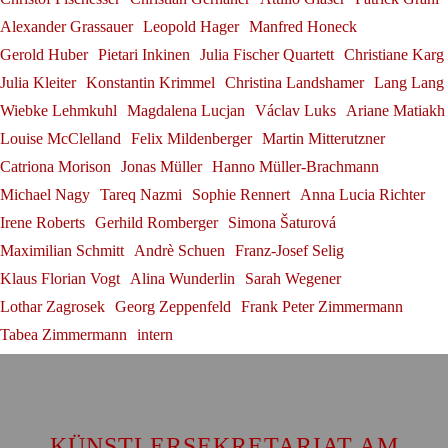
Alexander Grassauer
Leopold Hager
Manfred Honeck
Gerold Huber
Pietari Inkinen
Julia Fischer Quartett
Christiane Karg
Julia Kleiter
Konstantin Krimmel
Christina Landshamer
Lang Lang
Wiebke Lehmkuhl
Magdalena Lucjan
Václav Luks
Ariane Matiakh
Louise McClelland
Felix Mildenberger
Martin Mitterutzner
Catriona Morison
Jonas Müller
Hanno Müller-Brachmann
Michael Nagy
Tareq Nazmi
Sophie Rennert
Anna Lucia Richter
Irene Roberts
Gerhild Romberger
Simona Šaturová
Maximilian Schmitt
Andrè Schuen
Franz-Josef Selig
Klaus Florian Vogt
Alina Wunderlin
Sarah Wegener
Lothar Zagrosek
Georg Zeppenfeld
Frank Peter Zimmermann
Tabea Zimmermann
intern
KÜNSTLERSEKRETARIAT AM