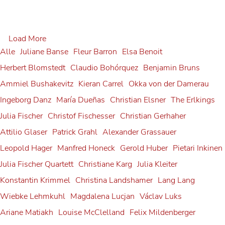
Alexander Grassauer in
Load More
Bayreuth
Alle
Juliane Banse
Fleur Barron
Elsa Benoit
Herbert Blomstedt
Claudio Bohórquez
Benjamin Bruns
Alexander Grassauer
Sophie Rennert in Innsbruck
Ammiel Bushakevitz
Kieran Carrel
Okka von der Damerau
Ingeborg Danz
Sophie Rennert
María Dueñas
Christian Elsner
The Erlkings
Andrè Schuen at the
Julia Fischer
Christof Fischesser
Christian Gerhaher
Debut: Konstantin Krimmel
Salzburg Festival
Attilio Glaser
Patrick Grahl
Alexander Grassauer
Tabea Zimmermann in Siena
Franz-Josef Selig at the
& Ammiel Bushakevitz at the
Leopold Hager
Manfred Honeck
Gerold Huber
Pietari Inkinen
Andrè Schuen
Georg Zeppenfeld at the
Tabea Zimmermann
Julia Fischer at
Julia Fischer Quartett
Christiane Karg
Julia Kleiter
Festival Internacional de
Salzburg Festival
Bayreuth Festival
Gerold Huber is awarded
Konstantin Krimmel
Christina Landshamer
Lang Lang
Neuschwanstein Castle
Santander
Konstantin Krimmel
Georg Zeppenfeld
Wiebke Lehmkuhl
Magdalena Lucjan
Václav Luks
the Federal Cross of Merit on
Julia Fischer
Franz-Josef Selig
Ariane Matiakh
Louise McClelland
Felix Mildenberger