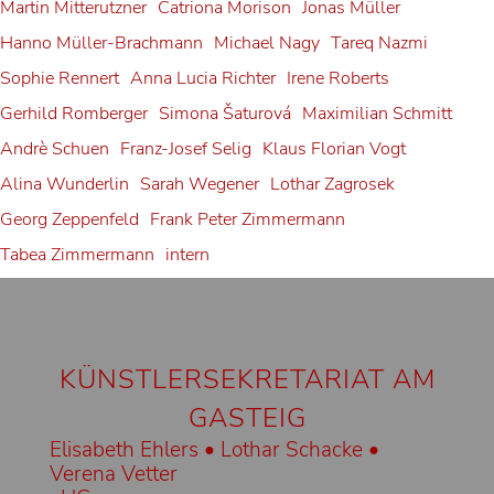
Ribbon
Martin Mitterutzner
Catriona Morison
Jonas Müller
Gerold Huber
Hanno Müller-Brachmann
Michael Nagy
Tareq Nazmi
Sophie Rennert
Anna Lucia Richter
Irene Roberts
Gerhild Romberger
Simona Šaturová
Maximilian Schmitt
Andrè Schuen
Franz-Josef Selig
Klaus Florian Vogt
Alina Wunderlin
Sarah Wegener
Lothar Zagrosek
Georg Zeppenfeld
Frank Peter Zimmermann
Tabea Zimmermann
intern
KÜNSTLERSEKRETARIAT AM
GASTEIG
Elisabeth Ehlers • Lothar Schacke •
Verena Vetter