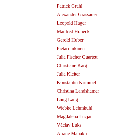
Patrick Grahl
Alexander Grassauer
Leopold Hager
Manfred Honeck
Gerold Huber
evitz at
Pietari Inkinen
 de
Julia Fischer Quartett
 Merit on
Christiane Karg
Julia Kleiter
Konstantin Krimmel
Christina Landshamer
Lang Lang
Wiebke Lehmkuhl
Magdalena Lucjan
Václav Luks
Ariane Matiakh