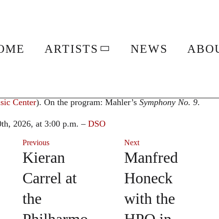
stedt with the Detroit Symphony Orc
OME
ARTISTS
NEWS
ABO
omstedt
May 9th/10th, 2026, with the Detroit Symphony Orchestra in 
sic Center
). On the program: Mahler’s
Symphony No. 9
.
th, 2026, at 3:00 p.m. –
DSO
Previous
Next
Kieran
Manfred
Carrel at
Honeck
the
with the