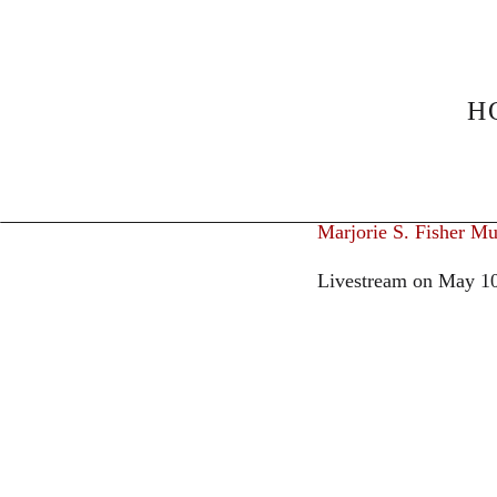
News
Herbert Blom
H
28. April 2026
Herbert Bl
© Paul Yates
Herbert Blomstedt
on 
Marjorie S. Fisher Mu
Livestream on May 10