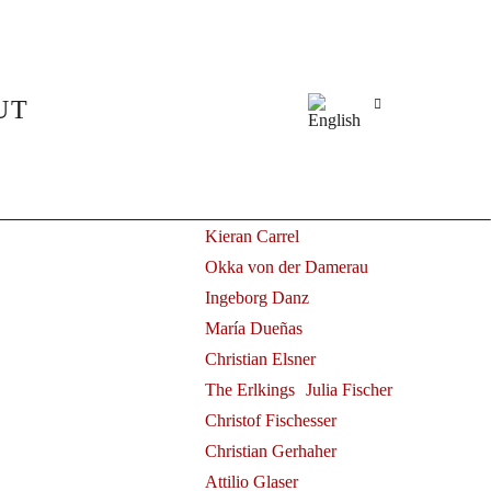
Alle
Juliane Banse
hestra
Fleur Barron
Elsa Benoit
UT
Herbert Blomstedt
Claudio Bohórquez
Benjamin Bruns
Detroit (
Max M. and
Ammiel Bushakevitz
Kieran Carrel
Okka von der Damerau
Ingeborg Danz
María Dueñas
Christian Elsner
The Erlkings
Julia Fischer
Christof Fischesser
Christian Gerhaher
Attilio Glaser