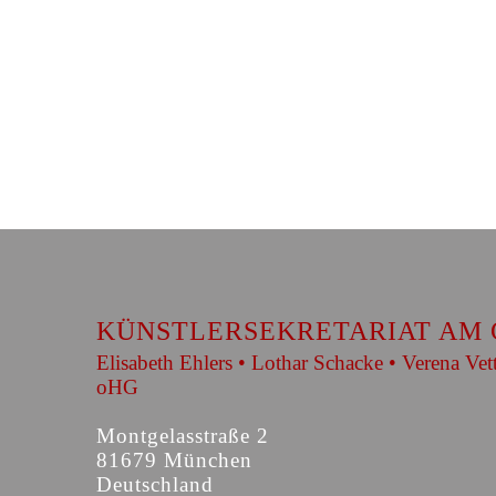
KÜNSTLERSEKRETARIAT AM 
Elisabeth Ehlers • Lothar Schacke • Verena Vet
oHG
Montgelasstraße 2
81679 München
Deutschland