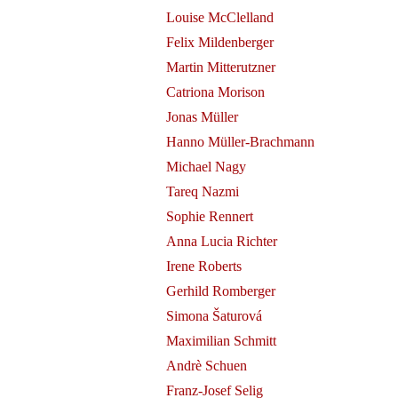
Louise McClelland
Felix Mildenberger
Martin Mitterutzner
Catriona Morison
Jonas Müller
Hanno Müller-Brachmann
evitz at
Michael Nagy
Tareq Nazmi
 de
Sophie Rennert
Anna Lucia Richter
Irene Roberts
Gerhild Romberger
Simona Šaturová
Maximilian Schmitt
Andrè Schuen
Franz-Josef Selig