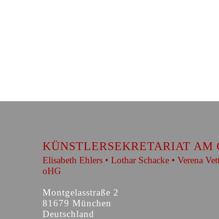
KÜNSTLERSEKRETARIAT AM 
Elisabeth Ehlers • Lothar Schacke • Verena Vet
oHG
Montgelasstraße 2
81679 München
Deutschland