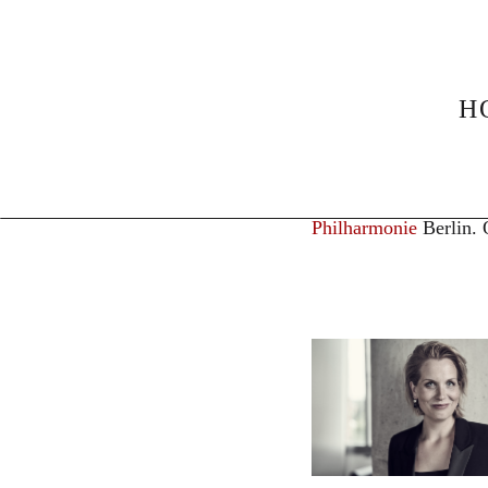
News
Kieran Carrel
H
5. May 2026
Kieran Carre
Kieran Carrel
on May 1
Philharmonie
Berlin. 