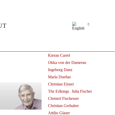
Alle
Juliane Banse
Fleur Barron
Elsa Benoit
UT
Herbert Blomstedt
Claudio Bohórquez
© Dan Medhurst
Benjamin Bruns
of Simon Halsey at the
Ammiel Bushakevitz
Kieran Carrel
Okka von der Damerau
Ingeborg Danz
María Dueñas
Christian Elsner
The Erlkings
Julia Fischer
Christof Fischesser
Christian Gerhaher
Attilio Glaser