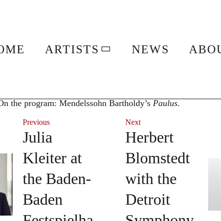
 at the Philharmonie Berlin
OME
ARTISTS
NEWS
ABO
l
7, 2026, with the Rundfunkchor Berlin under the direction 
On the program: Mendelssohn Bartholdy’s
Paulus
.
Previous
Next
Julia
Herbert
Kleiter at
Blomstedt
the Baden-
with the
Baden
Detroit
Festspielha
Symphony