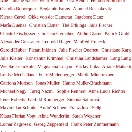
Julia Fischer at
Bayreuth
Alle
Juliane Banse
Fleur Barron
Elsa Benoit
Herbert Blomstedt
Santander
Konstantin Krimmel
Bayreuth Festival
Ribbon
Claudio Bohórquez
Benjamin Bruns
Ammiel Bushakevitz
Alexander Grassauer
Neuschwanstein Castle
Franz-Josef Selig
Kieran Carrel
Okka von der Damerau
Ingeborg Danz
Georg Zeppenfeld
Gerold Huber
Julia Fischer
María Dueñas
Christian Elsner
The Erlkings
Julia Fischer
Christof Fischesser
Christian Gerhaher
Attilio Glaser
Patrick Grahl
Alexander Grassauer
Leopold Hager
Manfred Honeck
Gerold Huber
Pietari Inkinen
Julia Fischer Quartett
Christiane Karg
Julia Kleiter
Konstantin Krimmel
Christina Landshamer
Lang Lang
Wiebke Lehmkuhl
Magdalena Lucjan
Václav Luks
Ariane Matiakh
Louise McClelland
Felix Mildenberger
Martin Mitterutzner
Catriona Morison
Jonas Müller
Hanno Müller-Brachmann
Michael Nagy
Tareq Nazmi
Sophie Rennert
Anna Lucia Richter
Irene Roberts
Gerhild Romberger
Simona Šaturová
Maximilian Schmitt
Andrè Schuen
Franz-Josef Selig
Klaus Florian Vogt
Alina Wunderlin
Sarah Wegener
Lothar Zagrosek
Georg Zeppenfeld
Frank Peter Zimmermann