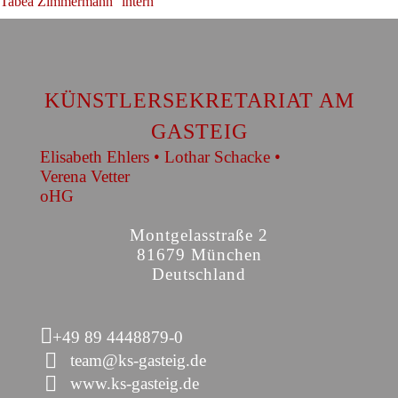
Tabea Zimmermann
intern
KÜNSTLERSEKRETARIAT AM
GASTEIG
Elisabeth Ehlers • Lothar Schacke •
Verena Vetter
oHG
Montgelasstraße 2
81679 München
Deutschland
+49 89 4448879-0
team@ks-gasteig.de
www.ks-gasteig.de