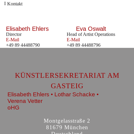
Kontakt
Elisabeth Ehlers
Eva Oswalt
Director
Head of Artist Operations
E-Mail
E-Mail
+49 89 44488790
+49 89 44488796
KÜNSTLERSEKRETARIAT AM
GASTEIG
Elisabeth Ehlers • Lothar Schacke •
Verena Vetter
oHG
Montgelasstraße 2
81679 München
Deutschland