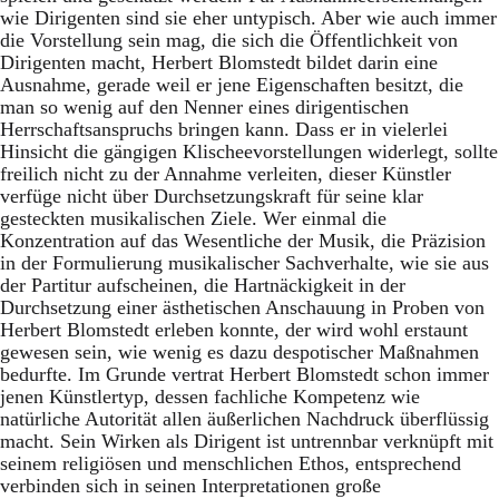
wie Dirigenten sind sie eher untypisch. Aber wie auch immer
die Vorstellung sein mag, die sich die Öffentlichkeit von
Dirigenten macht, Herbert Blomstedt bildet darin eine
Ausnahme, gerade weil er jene Eigenschaften besitzt, die
man so wenig auf den Nenner eines dirigentischen
Herrschaftsanspruchs bringen kann. Dass er in vielerlei
Hinsicht die gängigen Klischeevorstellungen widerlegt, sollte
freilich nicht zu der Annahme verleiten, dieser Künstler
verfüge nicht über Durchsetzungskraft für seine klar
gesteckten musikalischen Ziele. Wer einmal die
Konzentration auf das Wesentliche der Musik, die Präzision
in der Formulierung musikalischer Sachverhalte, wie sie aus
der Partitur aufscheinen, die Hartnäckigkeit in der
Durchsetzung einer ästhetischen Anschauung in Proben von
Herbert Blomstedt erleben konnte, der wird wohl erstaunt
gewesen sein, wie wenig es dazu despotischer Maßnahmen
bedurfte. Im Grunde vertrat Herbert Blomstedt schon immer
jenen Künstlertyp, dessen fachliche Kompetenz wie
natürliche Autorität allen äußerlichen Nachdruck überflüssig
macht. Sein Wirken als Dirigent ist untrennbar verknüpft mit
seinem religiösen und menschlichen Ethos, entsprechend
verbinden sich in seinen Interpretationen große