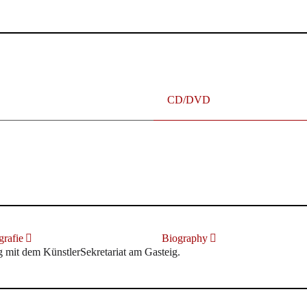
CD/DVD
HIGHLIGHTS 2023/2024
rafie
Biography
it dem KünstlerSekretariat am Gasteig.