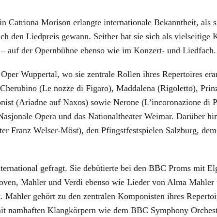
tin Catriona Morison erlangte internationale Bekanntheit, al
 den Liedpreis gewann. Seither hat sie sich als vielseitige K
t – auf der Opernbühne ebenso wie im Konzert- und Liedfach.
er Wuppertal, wo sie zentrale Rollen ihres Repertoires erarbe
 Cherubino (Le nozze di Figaro), Maddalena (Rigoletto), Prin
st (Ariadne auf Naxos) sowie Nerone (L’incoronazione di Pop
asjonale Opera und das Nationaltheater Weimar. Darüber hin
ter Franz Welser-Möst), den Pfingstfestspielen Salzburg, dem
ternational gefragt. Sie debütierte bei den BBC Proms mit El
hoven, Mahler und Verdi ebenso wie Lieder von Alma Mahler 
. Mahler gehört zu den zentralen Komponisten ihres Repertoi
te mit namhaften Klangkörpern wie dem BBC Symphony Orchest