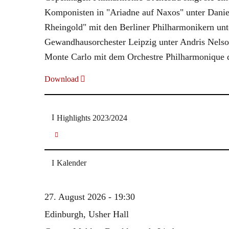
Komponisten in "Ariadne auf Naxos" unter Daniele
Rheingold" mit den Berliner Philharmonikern unt
Gewandhausorchester Leipzig unter Andris Nelso
Monte Carlo mit dem Orchestre Philharmonique 
Download
Highlights 2023/2024
Glanerts "Prager Symph
Debüt mit Beethovens "
Mahler 8 in Tok
Kalender
27. August 2026 - 19:30
Edinburgh, Usher Hall