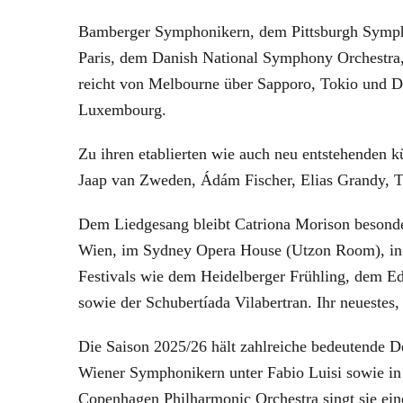
Bamberger Symphonikern, dem Pittsburgh Symph
Paris, dem Danish National Symphony Orchestra,
reicht von Melbourne über Sapporo, Tokio und D
Luxembourg.
Zu ihren etablierten wie auch neu entstehenden k
Jaap van Zweden, Ádám Fischer, Elias Grandy, T
Dem Liedgesang bleibt Catriona Morison besonde
Wien, im Sydney Opera House (Utzon Room), in d
Festivals wie dem Heidelberger Frühling, dem Ed
sowie der Schubertíada Vilabertran. Ihr neues
Die Saison 2025/26 hält zahlreiche bedeutende D
Wiener Symphonikern unter Fabio Luisi sowie 
Copenhagen Philharmonic Orchestra singt sie eine