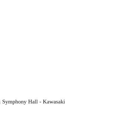
nter Fabio Luisi
m
Wiener Musikverein
Semyon Bychkov
i Symphony Hall - Kawasaki