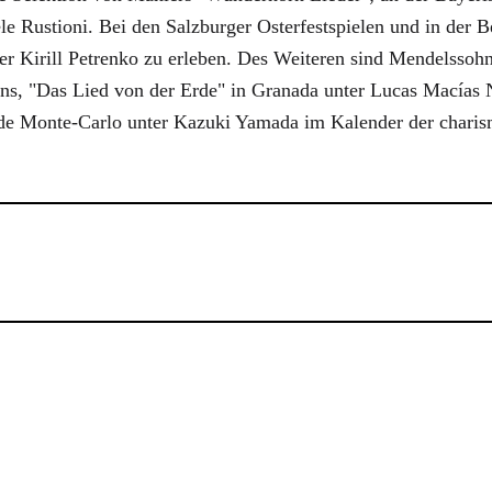
 Rustioni. Bei den Salzburger Osterfestspielen und in der Ber
er Kirill Petrenko zu erleben. Des Weiteren sind Mendelssoh
ns, "Das Lied von der Erde" in Granada unter Lucas Macías
de Monte-Carlo unter Kazuki Yamada im Kalender der charis
onie" in London
Missa Solemnis"
yo