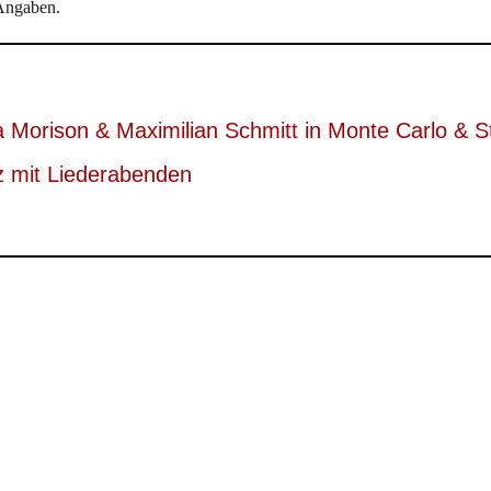
 Angaben.
a Morison & Maximilian Schmitt in Monte Carlo & S
z mit Liederabenden
ina Konradi und der klar leuchtenden Mezzosopranistin Catriona Mori
r verführendes Glimmen angebracht sind. Dieses Album ist ein ganz gr
ung der drei Interpreten.”
welen", Concerti, 27. Mai 2024