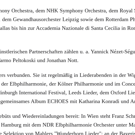
ony Orchestra, dem NHK Symphony Orchestra, dem Royal Sco
 dem Gewandhausorchester Leipzig sowie dem Rotterdam Phil
allas bis hin zur Accademia Nazionale di Santa Cecilia in 
ünstlerischen Partnerschaften zählen u. a. Yannick Nézet-Sé
armo Peltokoski und Jonathan Nott.
rs verbunden. Sie ist regelmäßig in Liederabenden in der W
er Elbphilharmonie, der Kölner Philharmonie und im Concer
inburgh International Festival, Leeds Lieder, dem Oxford Li
tes, gemeinsames Album ECHOES mit Katharina Konradi und A
ebüts und Wiedereinladungen bereit: In Wien steht Franz Sch
in Hamburg mit dem NDR Elbphilharmonie Orchester unter 
 Selektion von Mahlers "Wunderhorn Lieder"; an der Bayerisch