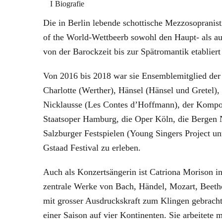
Biografie
Die in Berlin lebende schottische Mezzosopranis
of the World-Wettbeerb sowohl den Haupt- als auch
von der Barockzeit bis zur Spätromantik etablier
Von 2016 bis 2018 war sie Ensemblemitglied der Op
Charlotte (Werther), Hänsel (Hänsel und Gretel),
Nicklausse (Les Contes d’Hoffmann), der Komponi
Staatsoper Hamburg, die Oper Köln, die Bergen N
Salzburger Festspielen (Young Singers Project un
Gstaad Festival zu erleben.
Auch als Konzertsängerin ist Catriona Morison in
zentrale Werke von Bach, Händel, Mozart, Beet
mit grosser Ausdruckskraft zum Klingen gebracht
einer Saison auf vier Kontinenten. Sie arbeite