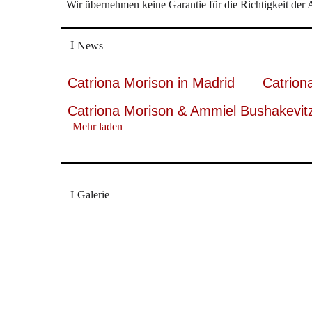
Wir übernehmen keine Garantie für die Richtigkeit der
News
Catriona Morison in Madrid
Catrion
Catriona Morison & Ammiel Bushakevit
Mehr laden
Galerie
"Die Stimmen der hell-kräftigen Sopranistin Kathar
am Flügel genau, wann Zurückhaltung, Betörung ode
selbstverständliche Glanz entstehen aus der Begeister
Concerti
Roland H. Dippel, "Überraschungsju