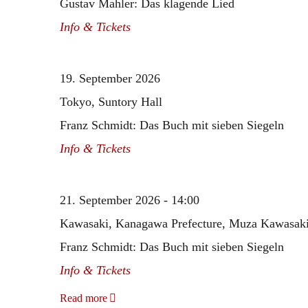
Gustav Mahler: Das klagende Lied
Info & Tickets
16. Dezember 2023
Mit dem
NHK Symphony Orchestra
Tokyo u
Tokyo
24. November 2023
Unter der Leitung von Herbert Blomstedt i
19. September 2026
Mit dem
BBC Symphony Orchestra
unter 
24. Mai 2024
bis
26. Mai 2024
Wien
Tokyo, Suntory Hall
London
Franz Schmidt: Das Buch mit sieben Siegeln
Info & Tickets
21. September 2026 - 14:00
Kawasaki, Kanagawa Prefecture, Muza Kawasak
Franz Schmidt: Das Buch mit sieben Siegeln
Info & Tickets
Read more