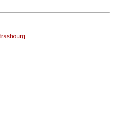
trasbourg
son verschmelzen faszinierend. Ammiel Bushakevitz weiß
oßer Wurf: Idyllik, Verführung und der keineswegs