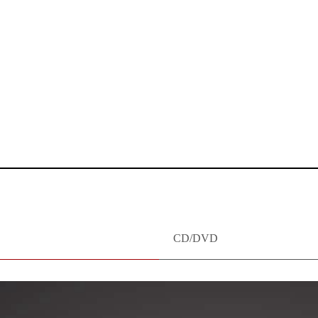
 Künstler (Claudio und Oscar Bohórquez) mit technischer Souveränität
zu virtuoser Brillanz reichte.
órquez begeistern Publikum, Annette oehmen, 08.02.2026
CD/DVD