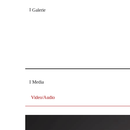
Galerie
In perfektem Zusammenspiel entwickelten die beiden
musikalischen Dialog, der von lyrischer Innigkeit bis 
Made in Bocholt
„Violine und Cello im Dialog“- Oscar und Claudio Boh
Media
Video/Audio