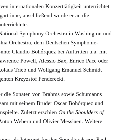
n internationalen Konzerttätigkeit unterrichtet
gart inne, anschließend wurde er an die
nterrichtete.
m National Symphony Orchestra in Washington und
phia Orchestra, dem Deutschen Symphonie-
nte Claudio Bohórquez bei Auftritten u.a. mit
awrence Powell, Alessio Bax, Enrico Pace oder
ikolaus Trieb und Wolfgang Emanuel Schmidt
enten Krzyzstof Penderecki.
ter die Sonaten von Brahms sowie Schumanns
insam mit seinem Bruder Oscar Bohórquez und
spielte. Zuletzt erschien
On the Shoulders of
nton Webern und Olivier Messiaen. Weitere
uez als Interpret für den Soundtrack von Paul