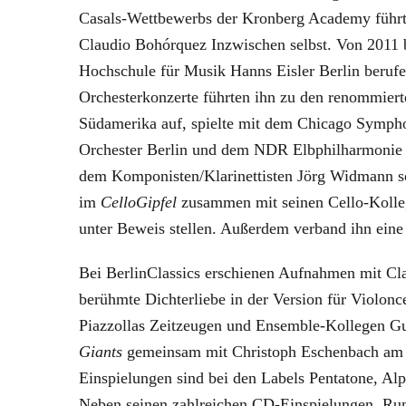
Casals-Wettbewerbs der Kronberg Academy führte 
Claudio Bohórquez Inzwischen selbst. Von 2011 bi
Hochschule für Musik Hanns Eisler Berlin berufen
Orchesterkonzerte führten ihn zu den renommier
Südamerika auf, spielte mit dem Chicago Symph
Orchester Berlin und dem NDR Elbphilharmonie Or
dem Komponisten/Klarinettisten Jörg Widmann so
im
CelloGipfel
zusammen mit seinen Cello-Kolleg
unter Beweis stellen. Außerdem verband ihn ein
Bei BerlinClassics erschienen Aufnahmen mit C
berühmte Dichterliebe in der Version für Violo
Piazzollas Zeitzeugen und Ensemble-Kollegen Gu
Giants
gemeinsam mit Christoph Eschenbach am K
Einspielungen sind bei den Labels Pentatone, A
Neben seinen zahlreichen CD-Einspielungen, Run