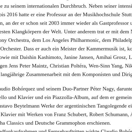
zu seinem internationalen Durchbruch. Neben seiner intensive
s 2016 hatte er eine Professur an der Musikhochschule Stutt
, an der er schon seit 2003 immer wieder als Gastprofessor u
testen Klangkörpern der Welt. Unter anderem trat er mit de
ony Orchestra, dem Los Angeles Philharmonic, dem Philadel
chester. Dass er auch ein Meister der Kammermusik ist, kon
wie mit Daishin Kashimoto, Janine Jansen, Amihai Grosz, L
en Jens Peter Maintz, Christian Poltéra, Wen-Sinn Yang, N
e langjährige Zusammenarbeit mit dem Komponisten und Dirig
laudio Bohórquez und seinem Duo-Partner Péter Nagy, darun
ncello und Klavier und ein Piazzolla-Album, auf dem er geme
stavo Beytelmann Werke der argentinischen Tangolegende ein
lavier mit Werken von Franz Schubert, Robert Schumann, A
lpha Classics und Deutsche Grammophon erschienen.
dfunkaufnahmen und Fernsehauftritten wirkte Claudio Bohórq