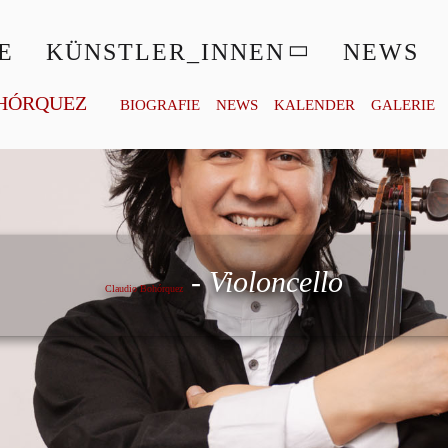
E
KÜNSTLER_INNEN
NEWS
HÓRQUEZ
BIOGRAFIE
NEWS
KALENDER
GALERIE
Claudio Bohórquez