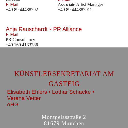
E-Mail
Associate Artist Manager
+49 89 44488792
+49 89 444887911
Anja Rauschardt - PR Alliance
E-Mail
PR Consultancy
+49 160 4133786
KÜNSTLERSEKRETARIAT AM
GASTEIG
Elisabeth Ehlers • Lothar Schacke •
Verena Vetter
oHG
Montgelasstraße 2
81679 München