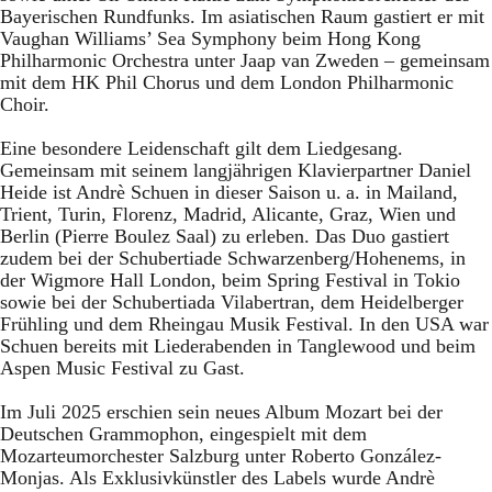
Bayerischen Rundfunks. Im asiatischen Raum gastiert er mit
Vaughan Williams’ Sea Symphony beim Hong Kong
Philharmonic Orchestra unter Jaap van Zweden – gemeinsam
mit dem HK Phil Chorus und dem London Philharmonic
Choir.
Eine besondere Leidenschaft gilt dem Liedgesang.
Gemeinsam mit seinem langjährigen Klavierpartner Daniel
Heide ist Andrè Schuen in dieser Saison u. a. in Mailand,
Trient, Turin, Florenz, Madrid, Alicante, Graz, Wien und
Berlin (Pierre Boulez Saal) zu erleben. Das Duo gastiert
zudem bei der Schubertiade Schwarzenberg/Hohenems, in
der Wigmore Hall London, beim Spring Festival in Tokio
sowie bei der Schubertiada Vilabertran, dem Heidelberger
Frühling und dem Rheingau Musik Festival. In den USA war
Schuen bereits mit Liederabenden in Tanglewood und beim
Aspen Music Festival zu Gast.
Im Juli 2025 erschien sein neues Album Mozart bei der
Deutschen Grammophon, eingespielt mit dem
Mozarteumorchester Salzburg unter Roberto González-
Monjas. Als Exklusivkünstler des Labels wurde Andrè