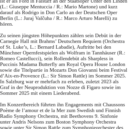
ist er als Ford in Falstaff an der Staatsoper Unter den Linden
(L.: Giuseppe Mentuccia / R.: Mario Martone) und kurz
darauf als Rodrigo in Don Carlo an der Deutschen Oper
Berlin (L.: Juraj Valčuha / R.: Marco Arturo Marelli) zu
hören.
Zu seinen jüngsten Höhepunkten zählen sein Debüt in der
Carnegie Hall mit Brahms’ Deutschem Requiem (Orchestra
of St. Luke’s, L.: Bernard Labadie), Auftritte bei den
Münchner Opernfestspielen als Wolfram in Tannhäuser (R.:
Romeo Castellucci), sein Rollendebüt als Sharpless in
Puccinis Madama Butterfly am Royal Opera House London
sowie die Titelpartie in Mozarts Don Giovanni beim Festival
d’Aix-en-Provence (L.: Sir Simon Rattle) im Sommer 2025.
In Salzburg war er mehrfach zu erleben, zuletzt 2023 als
Graf in der Neuproduktion von Nozze di Figaro sowie im
Sommer 2025 mit einem Liederabend.
Im Konzertbereich führten ihn Engagements mit Chaussons
Poème de l’amour et de la Mer zum Swedish und Finnish
Radio Symphony Orchestra, mit Beethovens 9. Sinfonie
unter Andris Nelsons zum Boston Symphony Orchestra
sowie unter Sir Simon Rattle zum Symphonieorchester des