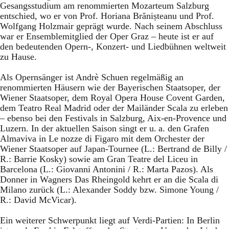
Gesangsstudium am renommierten Mozarteum Salzburg
entschied, wo er von Prof. Horiana Brănișteanu und Prof.
Wolfgang Holzmair geprägt wurde. Nach seinem Abschluss
war er Ensemblemitglied der Oper Graz – heute ist er auf
den bedeutenden Opern-, Konzert- und Liedbühnen weltweit
zu Hause.
Als Opernsänger ist Andrè Schuen regelmäßig an
renommierten Häusern wie der Bayerischen Staatsoper, der
Wiener Staatsoper, dem Royal Opera House Covent Garden,
dem Teatro Real Madrid oder der Mailänder Scala zu erleben
– ebenso bei den Festivals in Salzburg, Aix-en-Provence und
Luzern. In der aktuellen Saison singt er u. a. den Grafen
Almaviva in Le nozze di Figaro mit dem Orchester der
Wiener Staatsoper auf Japan-Tournee (L.: Bertrand de Billy /
R.: Barrie Kosky) sowie am Gran Teatre del Liceu in
Barcelona (L.: Giovanni Antonini / R.: Marta Pazos). Als
Donner in Wagners Das Rheingold kehrt er an die Scala di
Milano zurück (L.: Alexander Soddy bzw. Simone Young /
R.: David McVicar).
Ein weiterer Schwerpunkt liegt auf Verdi-Partien: In Berlin