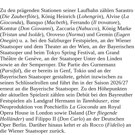
Zu den prägenden Stationen seiner Laufbahn zählen Sarastro
(
Die Zauberflöte
), König Heinrich (
Lohengrin
), Alvise (
La
Gioconda
), Banquo (
Macbeth
), Ferrando (
Il trovatore
),
Komtur (
Don Giovanni
), Zaccaria (
Nabucco
), König Marke
(
Tristan und Isolde
), Oroveso (
Norma
) und Gremin (
Eugen
Onegin
) u. a. bei den Salzburger Festspielen, an der Wiener
Staatsoper und dem Theater an der Wien, an der Bayerischen
Staatsoper und beim Tokyo Spring Festival, am Grand
Théâtre de Genève, an der Staatsoper Unter den Linden
sowie an der Semperoper. Die Partie des Gurnemanz
(
Parsifal
), die er bereits in Genf, Tokio und an der
Bayerischen Staatsoper gestaltete, gehört inzwischen zu
seinen Schlüsselrollen und führt ihn in der Saison 2026/27
erneut an die Bayerische Staatsoper. Zu den Höhepunkten
der aktuellen Spielzeit zählen sein Debüt bei den Bayreuther
Festspielen als Landgraf Hermann in
Tannhäuser
, eine
Neuproduktion von Ponchiellis
La Gioconda
am Royal
Opera House in London sowie Daland (
Der fliegende
Holländer
) und Filippo II (
Don Carlo
) an der Deutschen
Oper Berlin. Darüber hinaus kehrt er als Rocco (
Fidelio
) an
die Wiener Staatsoper zurück.