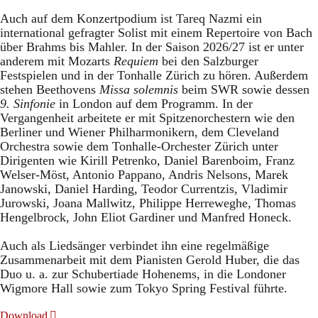
Auch auf dem Konzertpodium ist Tareq Nazmi ein
international gefragter Solist mit einem Repertoire von Bach
über Brahms bis Mahler. In der Saison 2026/27 ist er unter
anderem mit Mozarts
Requiem
bei den Salzburger
Festspielen und in der Tonhalle Zürich zu hören. Außerdem
stehen Beethovens
Missa solemnis
beim SWR sowie dessen
9. Sinfonie
in London auf dem Programm. In der
Vergangenheit arbeitete er mit Spitzenorchestern wie den
Berliner und Wiener Philharmonikern, dem Cleveland
Orchestra sowie dem Tonhalle-Orchester Zürich unter
Dirigenten wie Kirill Petrenko, Daniel Barenboim, Franz
Welser-Möst, Antonio Pappano, Andris Nelsons, Marek
Janowski, Daniel Harding, Teodor Currentzis, Vladimir
Jurowski, Joana Mallwitz, Philippe Herreweghe, Thomas
Hengelbrock, John Eliot Gardiner und Manfred Honeck.
Auch als Liedsänger verbindet ihn eine regelmäßige
Zusammenarbeit mit dem Pianisten Gerold Huber, die das
Duo u. a. zur Schubertiade Hohenems, in die Londoner
Wigmore Hall sowie zum Tokyo Spring Festival führte.
Download