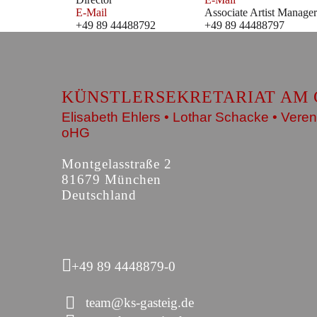
E-Mail
Associate Artist Manager
+49 89 44488792
+49 89 44488797
KÜNSTLERSEKRETARIAT AM 
Elisabeth Ehlers • Lothar Schacke • Veren
oHG
Montgelasstraße 2
81679 München
Deutschland
+49 89 4448879-0
team@ks-gasteig.de