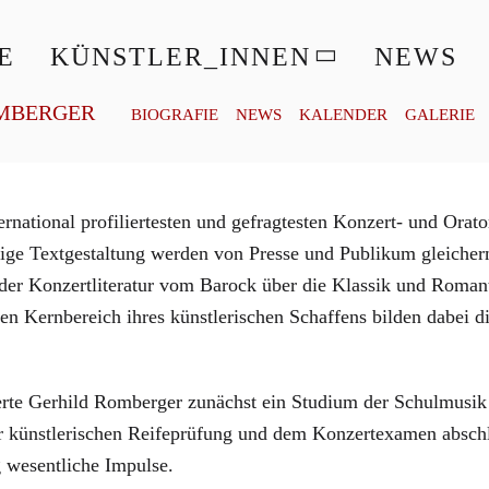
© ROSA FRANK
E
KÜNSTLER_INNEN
NEWS
MBERGER
BIOGRAFIE
NEWS
KALENDER
GALERIE
rnational profiliertesten und gefragtesten Konzert- und Orato
nige Textgestaltung werden von Presse und Publikum gleicherm
der Konzertliteratur vom Barock über die Klassik und Romant
nen Kernbereich ihres künstlerischen Schaffens bilden dabei 
te Gerhild Romberger zunächst ein Studium der Schulmusik 
r künstlerischen Reifeprüfung und dem Konzertexamen abschl
 wesentliche Impulse.