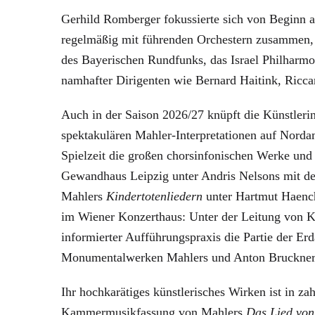
Gerhild Romberger fokussierte sich von Beginn an
regelmäßig mit führenden Orchestern zusammen, 
des Bayerischen Rundfunks, das Israel Philharmo
namhafter Dirigenten wie Bernard Haitink, Ricca
Auch in der Saison 2026/27 knüpft die Künstlerin
spektakulären Mahler-Interpretationen auf Nordam
Spielzeit die großen chorsinfonischen Werke und 
Gewandhaus Leipzig unter Andris Nelsons mit der
Mahlers
Kindertotenliedern
unter Hartmut Haench
im Wiener Konzerthaus: Unter der Leitung von Ke
informierter Aufführungspraxis die Partie der E
Monumentalwerken Mahlers und Anton Bruckners au
Ihr hochkarätiges künstlerisches Wirken ist in z
Kammermusikfassung von Mahlers
Das Lied von