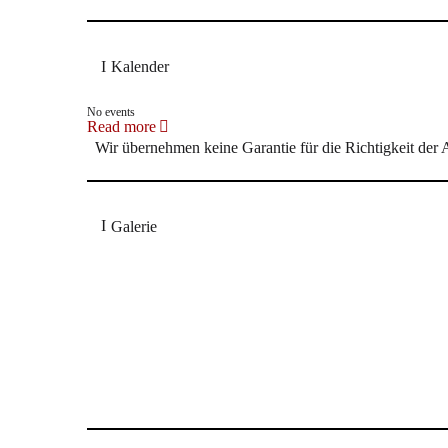
Kalender
No events
Read more
Wir übernehmen keine Garantie für die Richtigkeit der
Galerie
Wie nun Sängerin Gerhild Romberger die innigen, ins
1200 Zuhörerinnen und Zuhörern;
Allgäuer Zeitung
Michael Dumler: Bamberger bieten Ba