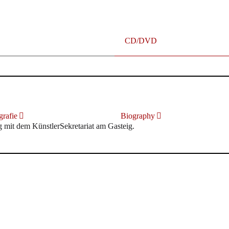
CD/DVD
rafie
Biography
it dem KünstlerSekretariat am Gasteig.