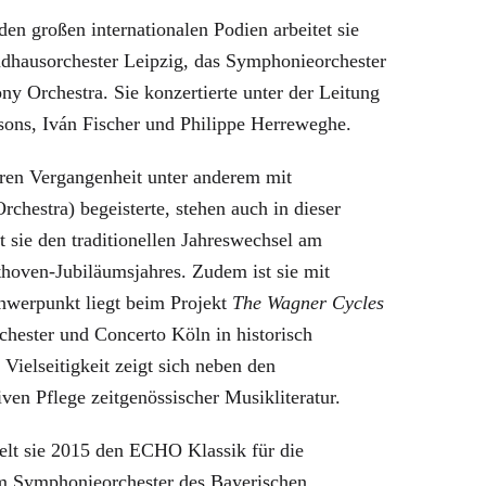
en großen internationalen Podien arbeitet sie
dhausorchester Leipzig, das Symphonieorchester
 Orchestra. Sie konzertierte unter der Leitung
sons, Iván Fischer und Philippe Herreweghe.
eren Vergangenheit unter anderem mit
chestra) begeisterte, stehen auch in dieser
t sie den traditionellen Jahreswechsel am
thoven-Jubiläumsjahres. Zudem ist sie mit
werpunkt liegt beim Projekt
The Wagner Cycles
hester und Concerto Köln in historisch
e Vielseitigkeit zeigt sich neben den
en Pflege zeitgenössischer Musikliteratur.
ielt sie 2015 den ECHO Klassik für die
dem Symphonieorchester des Bayerischen