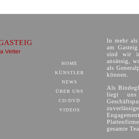
In mehr als
GASTEIG
am Gasteig 
a Vetter
sind wir i
ansässig, w
HOME
als General
KÜNSTLER
können.
NEWS
Als Bindegl
ÜBER UNS
liegt uns
CD/DVD
Geschäfts
zuverläs
VIDEOS
Engagemen
Plattenfirm
gesamte Team