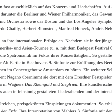
 fast ausschließlich auf das Konzert- und Liedschaffen. Auf d
darunter die Berliner und Wiener Philharmoniker, das Gewan
nic Orchestra sowie das Boston und das Los Angeles Symphony
rdo Chailly, Herbert Blomstedt, Manfred Honeck, Andris Nel
 an ihre internationalen Erfolge an. Nachdem sie in der jüng
erika- und Asien-Tournee (u. a. mit dem Budapest Festival Or
die Spätromantik im Fokus ihrer Konzerttätigkeit. So gestalte
 Alt-Partie in Beethovens 9. Sinfonie zur Eröffnung des Bee
en im Concertgebouw Amsterdam zu hören. Ein weiterer Sch
nt Nagano übernimmt sie dort mit dem Dresdner Festspielorc
rda in Wagners
Das Rheingold
und
Siegfried
. Ihre künstlerisch
ch in feinsinnig gestalteten Liederabenden und der intensiv
ahlreichen, preisgekrönten Einspielungen dokumentiert. So erh
 der Erde
. Ihre Interpretation von Mahlers 3. Sinfonie mit 