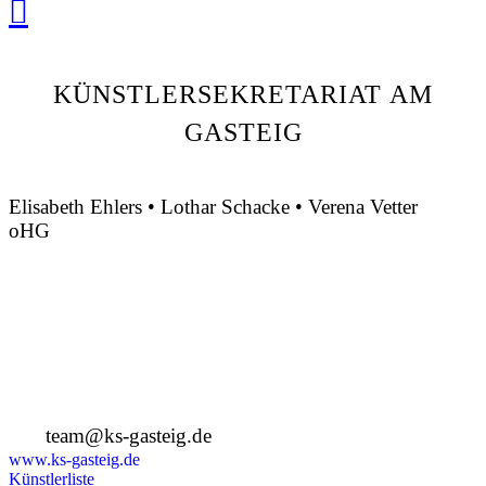
KÜNSTLERSEKRETARIAT AM
GASTEIG
Elisabeth Ehlers • Lothar Schacke • Verena Vetter
oHG
Montgelasstraße 2
81679 München
Deutschland
+49 89 4448879-0
team@ks-gasteig.de
www.ks-gasteig.de
Künstlerliste