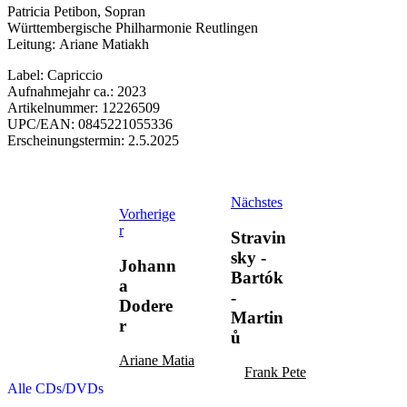
Patricia Petibon, Sopran
Württembergische Philharmonie Reutlingen
Leitung: Ariane Matiakh
Label: Capriccio
Aufnahmejahr ca.: 2023
Artikelnummer: 12226509
UPC/EAN: 0845221055336
Erscheinungstermin: 2.5.2025
Nächstes
Vorherige
r
Stravin
sky -
Johann
Bartók
a
-
Dodere
Martin
r
ů
Ariane Matiakh
Frank Peter Zimmermann
Alle CDs/DVDs