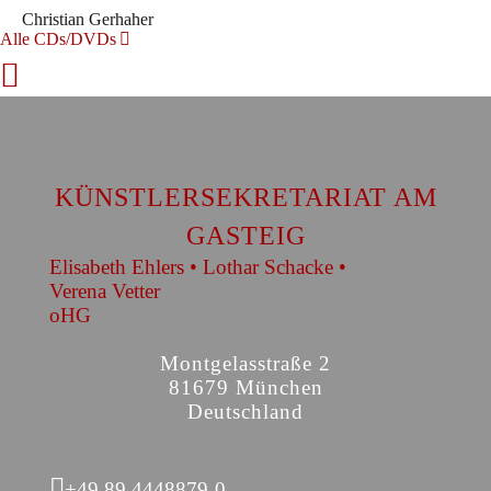
Christian Gerhaher
Alle CDs/DVDs
KÜNSTLERSEKRETARIAT AM
GASTEIG
Elisabeth Ehlers • Lothar Schacke •
Verena Vetter
oHG
Montgelasstraße 2
81679 München
Deutschland
+49 89 4448879-0