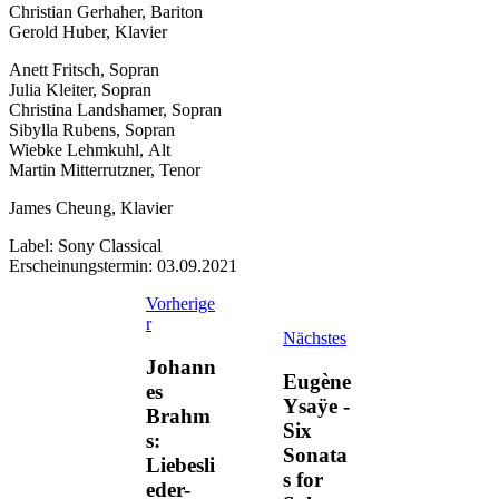
Christian Gerhaher, Bariton
Gerold Huber, Klavier
Anett Fritsch, Sopran
Julia Kleiter, Sopran
Christina Landshamer, Sopran
Sibylla Rubens, Sopran
Wiebke Lehmkuhl, Alt
Martin Mitterrutzner, Tenor
James Cheung, Klavier
Label: Sony Classical
Erscheinungstermin: 03.09.2021
Vorherige
r
Nächstes
Johann
Eugène
es
Ysaÿe -
Brahm
Six
s:
Sonata
Liebesli
s for
eder-