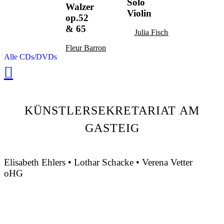
Solo
Walzer
Violin
op.52
& 65
Julia Fischer
Fleur Barron
Alle CDs/DVDs
KÜNSTLERSEKRETARIAT AM
GASTEIG
Elisabeth Ehlers • Lothar Schacke • Verena Vetter
oHG
Montgelasstraße 2
81679 München