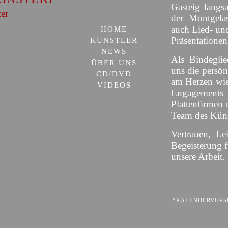
Gasteig langs
ter
der Montgelas
auch Lied- un
HOME
Präsentationen
KÜNSTLER
NEWS
Als Bindeglie
ÜBER UNS
uns die persön
CD/DVD
am Herzen wie
VIDEOS
Engagement
Plattenfirmen 
Team des Künst
Vertrauen, Le
Begeisterung 
unsere Arbeit.
*KALENDERVORSC