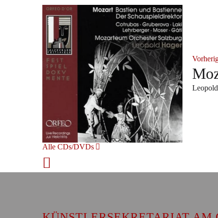
Vorheri
Moz
Leopold
Alle CDs/DVDs
KÜNSTLERSEKRETARIAT AM 