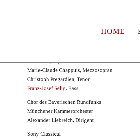
CD/DVD
Mozart Requiem
HOME
Franz-Josef Selig
Wolfgang A. Mozart: Requiem KV 626 mit Franz-
Nuria Rial, Sopran
Marie-Claude Chappuis, Mezzosopran
Christoph Pregardien, Tenor
Franz-Josef Selig
, Bass
Chor des Bayerischen Rundfunks
Münchener Kammerorchester
Alexander Liebreich, Dirigent
Sony Classical