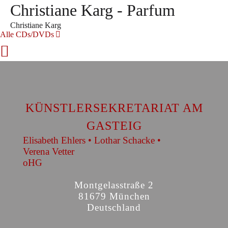
Christiane Karg - Parfum
Christiane Karg
Alle CDs/DVDs
KÜNSTLERSEKRETARIAT AM
GASTEIG
Elisabeth Ehlers • Lothar Schacke •
Verena Vetter
oHG
Montgelasstraße 2
81679 München
Deutschland