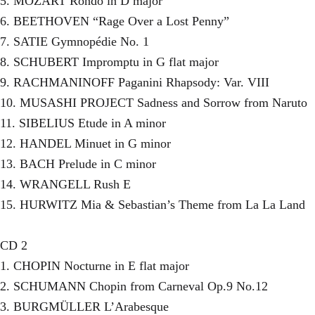
5. MOZART Rondo in D major
6. BEETHOVEN “Rage Over a Lost Penny”
7. SATIE Gymnopédie No. 1
8. SCHUBERT Impromptu in G flat major
9. RACHMANINOFF Paganini Rhapsody: Var. VIII
10. MUSASHI PROJECT Sadness and Sorrow from Naruto
11. SIBELIUS Etude in A minor
12. HANDEL Minuet in G minor
13. BACH Prelude in C minor
14. WRANGELL Rush E
15. HURWITZ Mia & Sebastian’s Theme from La La Land
CD 2
1. CHOPIN Nocturne in E flat major
2. SCHUMANN Chopin from Carneval Op.9 No.12
3. BURGMÜLLER L’Arabesque