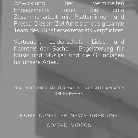
Abwicklung der vermittelten
Engagements oder die gute
Zusammenarbeit mit Plattenfirmen und
Presse. Diesem Ziel fühlt sich das gesamte
Team des Künstlersekretariats verpflichtet.
Vertrauen, Leidenschaft, Liebe und
Kenntnis der Sache – Begeisterung für
Musik und Musiker sind die Grundlagen
für unsere Arbeit.
*KALENDERVORSCHAU FÜR MAX. 90 TAGE. ALLE ANGABEN
OHNE GEWÄHR.
HOME
KÜNSTLER
NEWS
ÜBER UNS
CD/DVD
VIDEOS