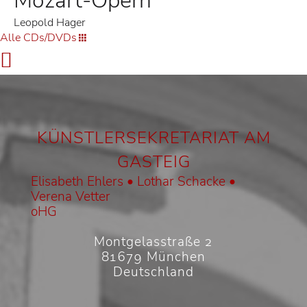
Mozart-Opern
Leopold Hager
Alle CDs/DVDs
KÜNSTLERSEKRETARIAT AM
GASTEIG
Elisabeth Ehlers • Lothar Schacke •
Verena Vetter
oHG
Montgelasstraße 2
81679 München
Deutschland