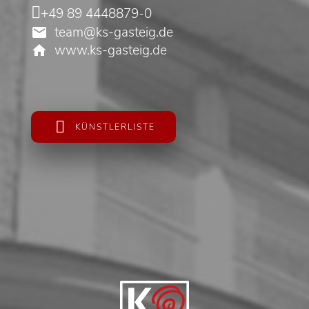
+49 89 4448879-0
team@ks-gasteig.de
www.ks-gasteig.de
KÜNSTLERLISTE