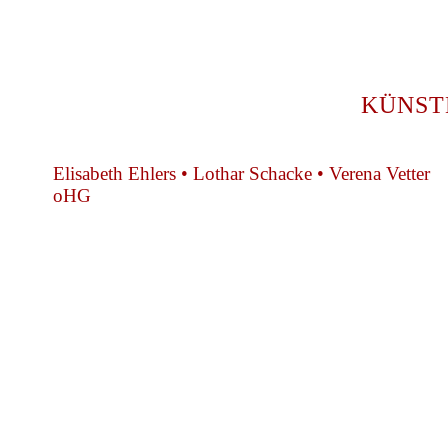
KÜNST
Elisabeth Ehlers • Lothar Schacke • Verena Vetter
oHG
+49 89 4448879-0
team@ks-gasteig.de
www.ks-gasteig.de