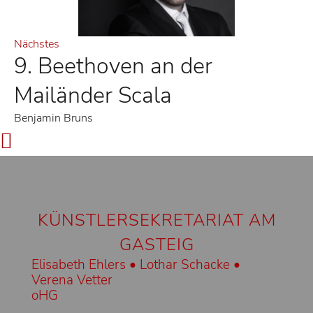
Nächstes
9. Beethoven an der
Mailänder Scala
Benjamin Bruns
KÜNSTLERSEKRETARIAT AM
GASTEIG
Elisabeth Ehlers • Lothar Schacke •
Verena Vetter
oHG