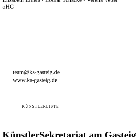
oHG
Montgelasstraße 2
81679 München
Deutschland
+49 89 4448879-0
team@ks-gasteig.de
www.ks-gasteig.de
KÜNSTLERLISTE
KünstlerSekretariat am Gasteig