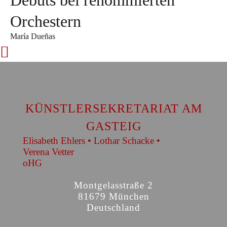
Debüts bei renommierten
Orchestern
María Dueñas
KÜNSTLERSEKRETARIAT AM
GASTEIG
Elisabeth Ehlers • Lothar Schacke •
Verena Vetter
oHG
Montgelasstraße 2
81679 München
Deutschland