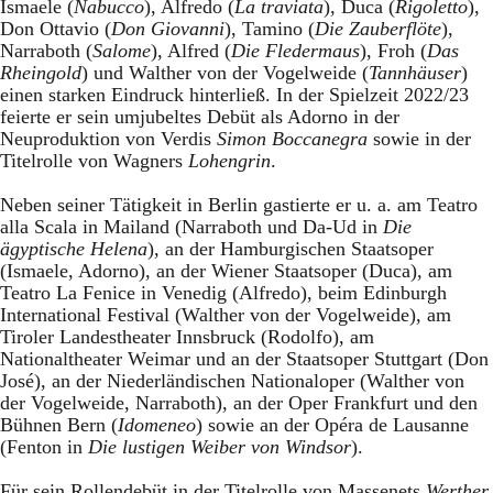
Ismaele (
Nabucco
), Alfredo (
La traviata
), Duca (
Rigoletto
),
Don Ottavio (
Don Giovanni
), Tamino (
Die Zauberflöte
),
Narraboth (
Salome
), Alfred (
Die Fledermaus
), Froh (
Das
Rheingold
) und Walther von der Vogelweide (
Tannhäuser
)
einen starken Eindruck hinterließ. In der Spielzeit 2022/23
feierte er sein umjubeltes Debüt als Adorno in der
Neuproduktion von Verdis
Simon Boccanegra
sowie in der
Titelrolle von Wagners
Lohengrin
.
Neben seiner Tätigkeit in Berlin gastierte er u. a. am Teatro
alla Scala in Mailand (Narraboth und Da-Ud in
Die
ägyptische Helena
), an der Hamburgischen Staatsoper
(Ismaele, Adorno), an der Wiener Staatsoper (Duca), am
Teatro La Fenice in Venedig (Alfredo), beim Edinburgh
International Festival (Walther von der Vogelweide), am
Tiroler Landestheater Innsbruck (Rodolfo), am
Nationaltheater Weimar und an der Staatsoper Stuttgart (Don
José), an der Niederländischen Nationaloper (Walther von
der Vogelweide, Narraboth), an der Oper Frankfurt und den
Bühnen Bern (
Idomeneo
) sowie an der Opéra de Lausanne
(Fenton in
Die lustigen Weiber von Windsor
).
Für sein Rollendebüt in der Titelrolle von Massenets
Werther