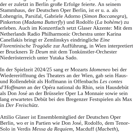
der er zuletzt in Berlin große Erfolge feierte. An seinem
Stammhaus, der Deutschen Oper Berlin, ist er u. a. als
Lohengrin, Parsifal, Gabriele Adorno (
Simon Boccanegra
),
Pinkerton (
Madama Butterfly
) und Rodolfo (
La bohème
) zu
erleben. Auch im Konzertfach setzt Glaser Akzente: Mit dem
Netherlands Radio Philharmonic Orchestra unter Karina
Canellakis bringt er Zemlinskys eindringliche
Eine
Florentinische Tragödie
zur Aufführung, in Wien interpretiert
er Bruckners
Te Deum
mit dem Tonkünstler-Orchester
Niederösterreich unter Yutaka Sado.
In der Spielzeit 2024/25 sang er Mozarts
Idomeneo
bei der
Wiedereröffnung des Theaters an der Wien, gab sein Haus-
und Rollendebüt als Hoffmann in Offenbachs
Les contes
d’Hoffmann
an der Opéra national du Rhin, sein Hausdebüt
als Don José an der Brüsseler Oper La Monnaie sowie sein
lang erwartetes Debüt bei den Bregenzer Festspielen als Max
in
Der Freischütz
.
Attilio Glaser ist Ensemblemitglied der Deutschen Oper
Berlin, wo er in Partien wie Don José, Rodolfo, dem Tenor-
Solo in Verdis
Messa da Requiem
, Macduff (
Macbeth
),