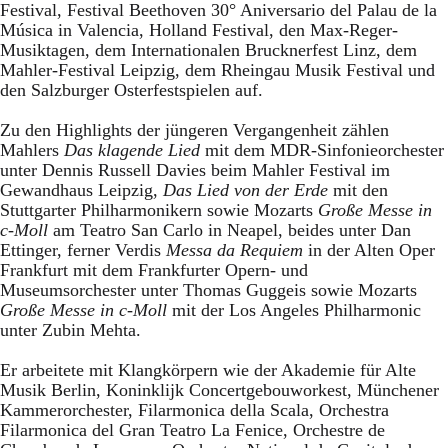
Festival, Festival Beethoven 30° Aniversario del Palau de la
Música in Valencia, Holland Festival, den Max-Reger-
Musiktagen, dem Internationalen Brucknerfest Linz, dem
Mahler-Festival Leipzig, dem Rheingau Musik Festival und
den Salzburger Osterfestspielen auf.
Zu den Highlights der jüngeren Vergangenheit zählen
Mahlers
Das klagende Lied
mit dem MDR-Sinfonieorchester
unter Dennis Russell Davies beim Mahler Festival im
Gewandhaus Leipzig,
Das Lied von der Erde
mit den
Stuttgarter Philharmonikern sowie Mozarts
Große Messe in
c-Moll
am Teatro San Carlo in Neapel, beides unter Dan
Ettinger, ferner Verdis
Messa da Requiem
in der Alten Oper
Frankfurt mit dem Frankfurter Opern- und
Museumsorchester unter Thomas Guggeis sowie Mozarts
Große Messe in c-Moll
mit der Los Angeles Philharmonic
unter Zubin Mehta.
Er arbeitete mit Klangkörpern wie der Akademie für Alte
Musik Berlin, Koninklijk Concertgebouworkest, Münchener
Kammerorchester, Filarmonica della Scala, Orchestra
Filarmonica del Gran Teatro La Fenice, Orchestre de