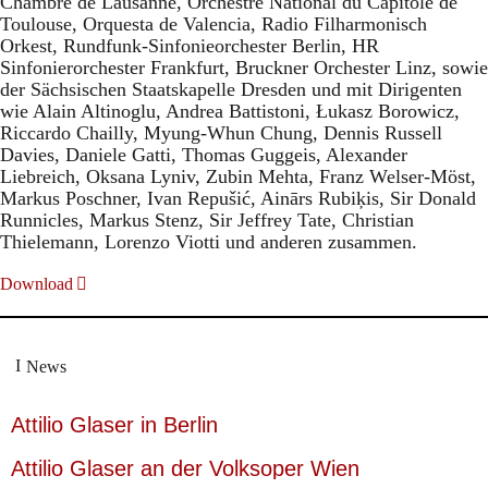
Chambre de Lausanne, Orchestre National du Capitole de
Toulouse, Orquesta de Valencia, Radio Filharmonisch
Orkest, Rundfunk-Sinfonieorchester Berlin, HR
Sinfonierorchester Frankfurt, Bruckner Orchester Linz, sowie
der Sächsischen Staatskapelle Dresden und mit Dirigenten
wie Alain Altinoglu, Andrea Battistoni, Łukasz Borowicz,
Riccardo Chailly, Myung-Whun Chung, Dennis Russell
Davies, Daniele Gatti, Thomas Guggeis, Alexander
Liebreich, Oksana Lyniv, Zubin Mehta, Franz Welser-Möst,
Markus Poschner, Ivan Repušić, Ainārs Rubiķis, Sir Donald
Runnicles, Markus Stenz, Sir Jeffrey Tate, Christian
Thielemann, Lorenzo Viotti und anderen zusammen.
Download
News
Attilio Glaser in Berlin
Attilio Glaser an der Volksoper Wien