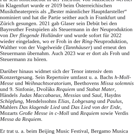
in Klagenfurt wurde er 2019 beim Österreichischen
Musiktheaterpreis als „Bester männlicher Hauptdarsteller“
nominiert und hat die Partie seither auch in Frankfurt und
Zürich gesungen. 2021 gab Glaser sein Debüt bei den
Bayreuther Festspielen als Steuermann in der Neuproduktion
von
Der fliegende Holländer
und wurde sofort für 2022
wieder eingeladen, wo er Froh in der
Ring
-Neuproduktion,
Walther von der Vogelweide (
Tannhäuser
) und erneut den
Steuermann übernahm. Auch 2023 war er dort als Froh und
Steuermann zu hören.
Darüber hinaus widmet sich der Tenor intensiv dem
Konzertgesang. Sein Repertoire umfasst u. a. Bachs
h-Moll-
Messe
und
Weihnachtsoratorium
, Beethovens
Missa solemnis
und 9. Sinfonie, Dvořáks
Requiem
und
Stabat Mater
,
Händels
Judas Maccabaeus
,
Messias
und
Saul
, Haydns
Schöpfung
, Mendelssohns
Elias
,
Lobgesang
und
Paulus
,
Mahlers
Das klagende Lied
und
Das Lied von der Erde
,
Mozarts
Große Messe in c-Moll
und
Requiem
sowie Verdis
Messa da Requiem
.
Er trat u. a. beim Beijing Music Festival, Bergamo Musica