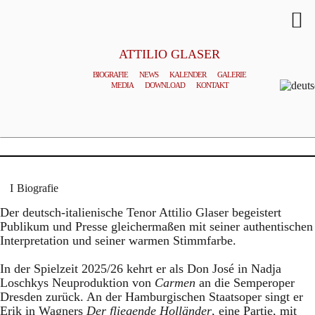
ATTILIO GLASER
BIOGRAFIE
NEWS
KALENDER
GALERIE
Tenor
© SIMON PAULY
MEDIA
DOWNLOAD
KONTAKT
General Management
Homepage
Biografie
Der deutsch-italienische Tenor Attilio Glaser begeistert
Publikum und Presse gleichermaßen mit seiner authentischen
Interpretation und seiner warmen Stimmfarbe.
In der Spielzeit 2025/26 kehrt er als Don José in Nadja
Loschkys Neuproduktion von
Carmen
an die Semperoper
Dresden zurück. An der Hamburgischen Staatsoper singt er
Erik in Wagners
Der fliegende Holländer
, eine Partie, mit