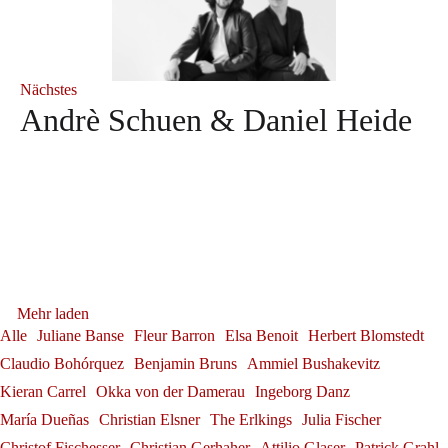
Nächstes
Andrè Schuen & Daniel Heide
Debüt: Konstantin Krimmel &
Tabea Zimmermann in Siena
Franz-Josef Selig beim Festival
Ammiel Bushakevitz bei den
Tabea Zimmermann
Gerold Huber erhält das
Alexander Grassauer in
Mehr laden
Internacional de Santander
Georg Zeppenfeld bei den
Salzburger Festspielen
Bundesverdienstkreuz am
Alle
Juliane Banse
Fleur Barron
Elsa Benoit
Herbert Blomstedt
Franz-Josef Selig
Bayreuth
Claudio Bohórquez
Benjamin Bruns
Ammiel Bushakevitz
Konstantin Krimmel
Bayreuther Festspielen
Bande
Kieran Carrel
Okka von der Damerau
Ingeborg Danz
Alexander Grassauer
Neuerscheinung: "Herbert
Georg Zeppenfeld
Gerold Huber
Sophie Rennert in Innsbruck
María Dueñas
Christian Elsner
The Erlkings
Julia Fischer
Christof Fischesser
Christian Gerhaher
Attilio Glaser
Patrick Grahl