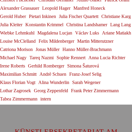
Blomstedt und die Kunst des
Sophie Rennert
Andrè Schuen bei den
Alexander Grassauer
Leopold Hager
Manfred Honeck
Dirigierens"
Gerold Huber
Pietari Inkinen
Julia Fischer Quartett
Christiane Karg
Salzburger Festspielen
Herbert Blomstedt
Julia Kleiter
Konstantin Krimmel
Christina Landshamer
Lang Lang
Andrè Schuen
Wiebke Lehmkuhl
Magdalena Lucjan
Václav Luks
Ariane Matiakh
Louise McClelland
Felix Mildenberger
Martin Mitterutzner
Catriona Morison
Jonas Müller
Hanno Müller-Brachmann
Michael Nagy
Tareq Nazmi
Sophie Rennert
Anna Lucia Richter
Irene Roberts
Gerhild Romberger
Simona Šaturová
Maximilian Schmitt
Andrè Schuen
Franz-Josef Selig
Klaus Florian Vogt
Alina Wunderlin
Sarah Wegener
Lothar Zagrosek
Georg Zeppenfeld
Frank Peter Zimmermann
Tabea Zimmermann
intern
KÜNSTLERSEKRETARIAT AM