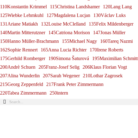
110Konstantin Krimmel
115Christina Landshamer
120Lang Lang
125Wiebke Lehmkuhl
127Magdalena Lucjan
130Václav Luks
131Ariane Matiakh
132Louise McClelland
135Felix Mildenberger
140Martin Mitterutzner
145Catriona Morison
147Jonas Müller
150Hanno Müller-Brachmann
155Michael Nagy
160Tareq Nazmi
162Sophie Rennert
165Anna Lucia Richter
170Irene Roberts
175Gerhild Romberger
190Simona Šaturová
195Maximilian Schmitt
200Andrè Schuen
205Franz-Josef Selig
206Klaus Florian Vogt
207Alina Wunderlin
207Sarah Wegener
210Lothar Zagrosek
215Georg Zeppenfeld
217Frank Peter Zimmermann
220Tabea Zimmermann
250intern
María Dueñas auf Tour
María Dueñas beim
Klassik am
22. Juli 2026
María Dueñas
Debüt: María Dueñas