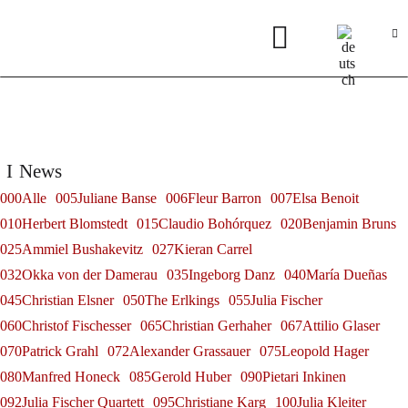
News
000Alle
005Juliane Banse
006Fleur Barron
007Elsa Benoit
010Herbert Blomstedt
015Claudio Bohórquez
020Benjamin Bruns
025Ammiel Bushakevitz
027Kieran Carrel
032Okka von der Damerau
035Ingeborg Danz
040María Dueñas
045Christian Elsner
050The Erlkings
055Julia Fischer
060Christof Fischesser
065Christian Gerhaher
067Attilio Glaser
070Patrick Grahl
072Alexander Grassauer
075Leopold Hager
080Manfred Honeck
085Gerold Huber
090Pietari Inkinen
092Julia Fischer Quartett
095Christiane Karg
100Julia Kleiter