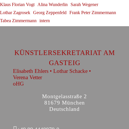
Klaus Florian Vogt
Alina Wunderlin
Sarah Wegener
Lothar Zagrosek
Georg Zeppenfeld
Frank Peter Zimmermann
Tabea Zimmermann
intern
KÜNSTLERSEKRETARIAT AM
GASTEIG
Elisabeth Ehlers • Lothar Schacke •
Verena Vetter
oHG
Montgelasstraße 2
81679 München
Deutschland