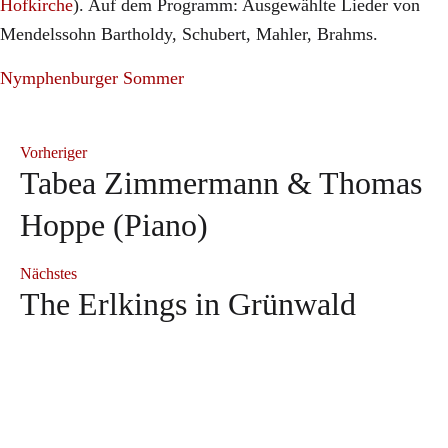
Hofkirche
). Auf dem Programm: Ausgewählte Lieder von
Mendelssohn Bartholdy, Schubert, Mahler, Brahms.
Nymphenburger Sommer
Vorheriger
Tabea Zimmermann & Thomas
Hoppe (Piano)
Nächstes
The Erlkings in Grünwald
Neuerscheinung: "Herbert
Andrè Schuen bei den
Sophie Rennert in Innsbruck
Blomstedt und die Kunst des
Salzburger Festspielen
Debüt: Konstantin Krimmel &
Sophie Rennert
Tabea Zimmermann in Siena