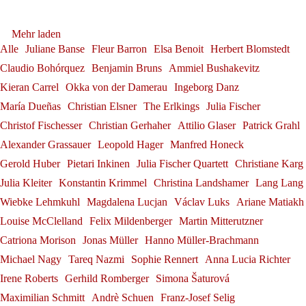
Dirigierens"
Franz-Josef Selig beim Festival
Andrè Schuen
Ammiel Bushakevitz bei den
Tabea Zimmermann
Gerold Huber erhält das
Herbert Blomstedt
Alexander Grassauer in
Mehr laden
Internacional de Santander
Georg Zeppenfeld bei den
Salzburger Festspielen
Bundesverdienstkreuz am
Alle
Juliane Banse
Fleur Barron
Elsa Benoit
Herbert Blomstedt
Franz-Josef Selig
Bayreuth
Claudio Bohórquez
Benjamin Bruns
Ammiel Bushakevitz
Konstantin Krimmel
Bayreuther Festspielen
Bande
Kieran Carrel
Okka von der Damerau
Ingeborg Danz
Alexander Grassauer
Georg Zeppenfeld
Gerold Huber
María Dueñas
Christian Elsner
The Erlkings
Julia Fischer
Christof Fischesser
Christian Gerhaher
Attilio Glaser
Patrick Grahl
Alexander Grassauer
Leopold Hager
Manfred Honeck
Gerold Huber
Pietari Inkinen
Julia Fischer Quartett
Christiane Karg
Julia Kleiter
Konstantin Krimmel
Christina Landshamer
Lang Lang
Wiebke Lehmkuhl
Magdalena Lucjan
Václav Luks
Ariane Matiakh
Louise McClelland
Felix Mildenberger
Martin Mitterutzner
Catriona Morison
Jonas Müller
Hanno Müller-Brachmann
Michael Nagy
Tareq Nazmi
Sophie Rennert
Anna Lucia Richter
Irene Roberts
Gerhild Romberger
Simona Šaturová
Maximilian Schmitt
Andrè Schuen
Franz-Josef Selig