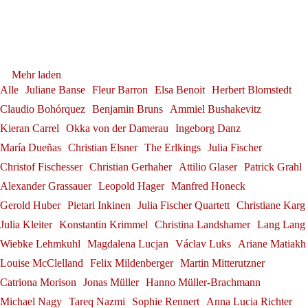
Franz-Josef Selig beim Festival
Gerold Huber erhält das
Alexander Grassauer in
Mehr laden
Internacional de Santander
Georg Zeppenfeld bei den
Bundesverdienstkreuz am
Alle
Juliane Banse
Fleur Barron
Elsa Benoit
Herbert Blomstedt
Franz-Josef Selig
Bayreuth
Claudio Bohórquez
Benjamin Bruns
Ammiel Bushakevitz
Bayreuther Festspielen
Bande
Kieran Carrel
Okka von der Damerau
Ingeborg Danz
Alexander Grassauer
Neuerscheinung: "Herbert
Georg Zeppenfeld
Gerold Huber
Sophie Rennert in Innsbruck
María Dueñas
Christian Elsner
The Erlkings
Julia Fischer
Blomstedt und die Kunst des
Christof Fischesser
Christian Gerhaher
Attilio Glaser
Patrick Grahl
Sophie Rennert
Andrè Schuen bei den
Alexander Grassauer
Leopold Hager
Manfred Honeck
Dirigierens"
Gerold Huber
Pietari Inkinen
Julia Fischer Quartett
Christiane Karg
Debüt: Konstantin Krimmel &
Salzburger Festspielen
Herbert Blomstedt
Tabea Zimmermann in Siena
Julia Kleiter
Konstantin Krimmel
Christina Landshamer
Lang Lang
Andrè Schuen
Ammiel Bushakevitz bei den
Wiebke Lehmkuhl
Magdalena Lucjan
Václav Luks
Ariane Matiakh
Tabea Zimmermann
Louise McClelland
Felix Mildenberger
Martin Mitterutzner
Salzburger Festspielen
Catriona Morison
Jonas Müller
Hanno Müller-Brachmann
Konstantin Krimmel
Michael Nagy
Tareq Nazmi
Sophie Rennert
Anna Lucia Richter