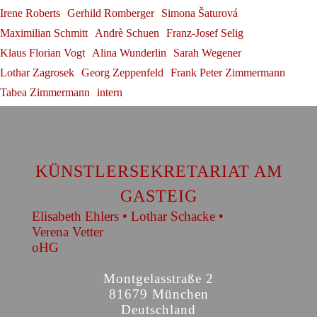
Irene Roberts
Gerhild Romberger
Simona Šaturová
Maximilian Schmitt
Andrè Schuen
Franz-Josef Selig
Klaus Florian Vogt
Alina Wunderlin
Sarah Wegener
Lothar Zagrosek
Georg Zeppenfeld
Frank Peter Zimmermann
Tabea Zimmermann
intern
KÜNSTLERSEKRETARIAT AM
GASTEIG
Elisabeth Ehlers • Lothar Schacke •
Verena Vetter
oHG
Montgelasstraße 2
81679 München
Deutschland