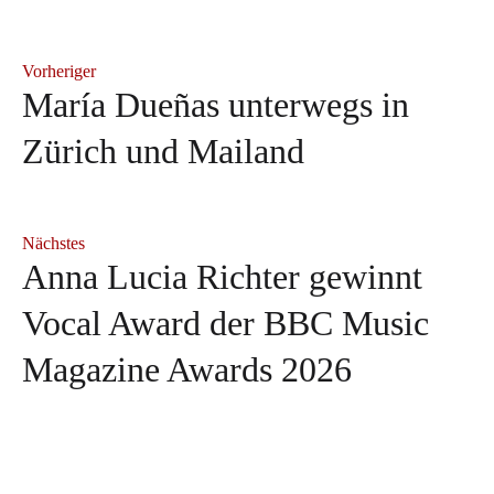
Vorheriger
María Dueñas unterwegs in
Zürich und Mailand
Nächstes
Anna Lucia Richter gewinnt
Vocal Award der BBC Music
Magazine Awards 2026
Neuerscheinung: "Herbert
Andrè Schuen bei den
Sophie Rennert in Innsbruck
Blomstedt und die Kunst des