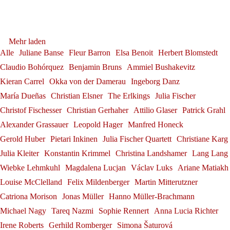
Salzburger Festspielen
Debüt: Konstantin Krimmel &
Sophie Rennert
Tabea Zimmermann in Siena
Dirigierens"
Franz-Josef Selig beim Festival
Andrè Schuen
Ammiel Bushakevitz bei den
Tabea Zimmermann
Gerold Huber erhält das
Herbert Blomstedt
Alexander Grassauer in
Mehr laden
Internacional de Santander
Georg Zeppenfeld bei den
Salzburger Festspielen
Bundesverdienstkreuz am
Alle
Juliane Banse
Fleur Barron
Elsa Benoit
Herbert Blomstedt
Franz-Josef Selig
Bayreuth
Claudio Bohórquez
Benjamin Bruns
Ammiel Bushakevitz
Konstantin Krimmel
Bayreuther Festspielen
Bande
Kieran Carrel
Okka von der Damerau
Ingeborg Danz
Alexander Grassauer
Georg Zeppenfeld
Gerold Huber
María Dueñas
Christian Elsner
The Erlkings
Julia Fischer
Christof Fischesser
Christian Gerhaher
Attilio Glaser
Patrick Grahl
Alexander Grassauer
Leopold Hager
Manfred Honeck
Gerold Huber
Pietari Inkinen
Julia Fischer Quartett
Christiane Karg
Julia Kleiter
Konstantin Krimmel
Christina Landshamer
Lang Lang
Wiebke Lehmkuhl
Magdalena Lucjan
Václav Luks
Ariane Matiakh
Louise McClelland
Felix Mildenberger
Martin Mitterutzner
Catriona Morison
Jonas Müller
Hanno Müller-Brachmann
Michael Nagy
Tareq Nazmi
Sophie Rennert
Anna Lucia Richter
Irene Roberts
Gerhild Romberger
Simona Šaturová