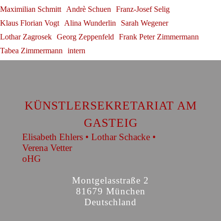
Maximilian Schmitt
Andrè Schuen
Franz-Josef Selig
Klaus Florian Vogt
Alina Wunderlin
Sarah Wegener
Lothar Zagrosek
Georg Zeppenfeld
Frank Peter Zimmermann
Tabea Zimmermann
intern
KÜNSTLERSEKRETARIAT AM
GASTEIG
Elisabeth Ehlers • Lothar Schacke •
Verena Vetter
oHG
Montgelasstraße 2
81679 München
Deutschland