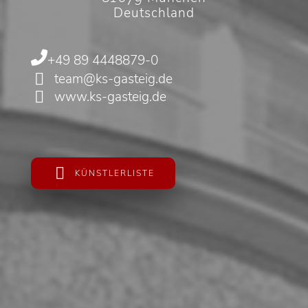
Deutschland
+49 89 4448879-0
team@ks-gasteig.de
www.ks-gasteig.de
KÜNSTLERLISTE