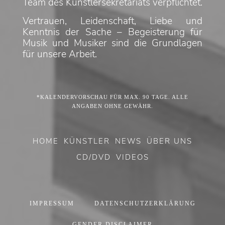
Team des Künstlersekretariats verpflichtet.
Vertrauen, Leidenschaft, Liebe und
Kenntnis der Sache – Begeisterung für
Musik und Musiker sind die Grundlagen
für unsere Arbeit.
*KALENDERVORSCHAU FÜR MAX. 90 TAGE. ALLE
ANGABEN OHNE GEWÄHR.
HOME
KÜNSTLER
NEWS
ÜBER UNS
CD/DVD
VIDEOS
IMPRESSUM
DATENSCHUTZERKLÄRUNG
GENDER DISCLAIMER