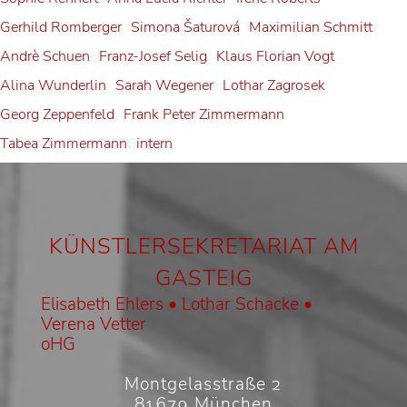
Gerhild Romberger
Simona Šaturová
Maximilian Schmitt
Andrè Schuen
Franz-Josef Selig
Klaus Florian Vogt
Alina Wunderlin
Sarah Wegener
Lothar Zagrosek
Georg Zeppenfeld
Frank Peter Zimmermann
Tabea Zimmermann
intern
KÜNSTLERSEKRETARIAT AM
GASTEIG
Elisabeth Ehlers • Lothar Schacke •
Verena Vetter
oHG
Montgelasstraße 2
81679 München