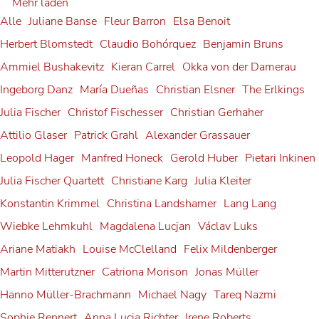
Alexander Grassauer in
Mehr laden
Georg Zeppenfeld bei den
Alle
Juliane Banse
Fleur Barron
Elsa Benoit
Bayreuth
Herbert Blomstedt
Claudio Bohórquez
Benjamin Bruns
Bayreuther Festspielen
Alexander Grassauer
Neuerscheinung: "Herbert
Ammiel Bushakevitz
Kieran Carrel
Okka von der Damerau
Sophie Rennert in Innsbruck
Georg Zeppenfeld
Ingeborg Danz
María Dueñas
Christian Elsner
The Erlkings
Blomstedt und die Kunst des
Sophie Rennert
Andrè Schuen bei den
Julia Fischer
Christof Fischesser
Christian Gerhaher
Dirigierens"
Attilio Glaser
Patrick Grahl
Alexander Grassauer
Debüt: Konstantin Krimmel
Salzburger Festspielen
Tabea Zimmermann in Siena
Herbert Blomstedt
Leopold Hager
Manfred Honeck
Gerold Huber
Pietari Inkinen
Franz-Josef Selig beim
& Ammiel Bushakevitz bei
Andrè Schuen
Julia Fischer Quartett
Christiane Karg
Julia Kleiter
Tabea Zimmermann
Festival Internacional de
den Salzburger Festspielen
Konstantin Krimmel
Christina Landshamer
Lang Lang
Gerold Huber erhält das
Wiebke Lehmkuhl
Magdalena Lucjan
Václav Luks
Santander
Konstantin Krimmel
Bundesverdienstkreuz am
Ariane Matiakh
Louise McClelland
Felix Mildenberger
Franz-Josef Selig
Martin Mitterutzner
Catriona Morison
Jonas Müller
Bande
Hanno Müller-Brachmann
Michael Nagy
Tareq Nazmi
Gerold Huber
Sophie Rennert
Anna Lucia Richter
Irene Roberts