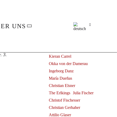
Alle
Juliane Banse
rchestra
Fleur Barron
Elsa Benoit
ER UNS
Herbert Blomstedt
Claudio Bohórquez
© Rosa Frank
Benjamin Bruns
Sapporo (
Sapporo
Ammiel Bushakevitz
. 3.
Kieran Carrel
Okka von der Damerau
Ingeborg Danz
María Dueñas
Christian Elsner
The Erlkings
Julia Fischer
Christof Fischesser
Christian Gerhaher
Attilio Glaser