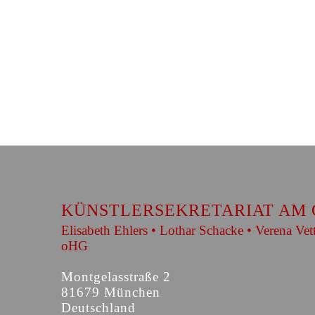
KÜNSTLERSEKRETARIAT AM 
Elisabeth Ehlers • Lothar Schacke • Verena Vet
oHG
Montgelasstraße 2
81679 München
Deutschland