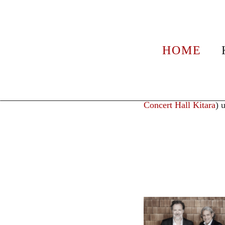
News
Gerhild Rom
HOME
19. Mai 2026
Gerhild Ro
Gerhild Romberger
am
Concert Hall Kitara
) 