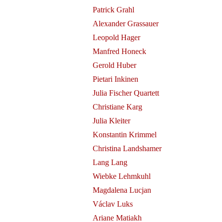
Patrick Grahl
Alexander Grassauer
Leopold Hager
Manfred Honeck
Gerold Huber
Pietari Inkinen
Kunst des
Julia Fischer Quartett
Christiane Karg
evitz bei
Julia Kleiter
Konstantin Krimmel
 de
uz am
Christina Landshamer
Lang Lang
elen
Wiebke Lehmkuhl
Magdalena Lucjan
Václav Luks
Ariane Matiakh