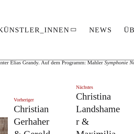
berger mit dem Sapporo Symphony O
KÜNSTLER_INNEN
NEWS
ÜB
mberger
 30./31. Mai 2026 mit dem Sapporo Symphony Orchestra in 
unter Elias Grandy. Au
f dem Programm: Mahler
Symphonie Nr
Nächstes
Christina
Vorheriger
Christian
Landshame
Gerhaher
r &