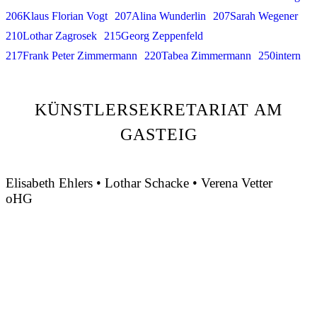
206Klaus Florian Vogt
207Alina Wunderlin
207Sarah Wegener
210Lothar Zagrosek
215Georg Zeppenfeld
217Frank Peter Zimmermann
220Tabea Zimmermann
250intern
KÜNSTLERSEKRETARIAT AM
GASTEIG
Elisabeth Ehlers • Lothar Schacke • Verena Vetter
oHG
Montgelasstraße 2
81679 München
Deutschland
+49 89 4448879-0