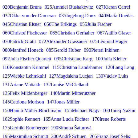
Festspielen
Gerold Huber
020Benjamin Bruns
025Ammiel Bushakevitz
027Kieran Carrel
Georg Zeppenfeld
032Okka von der Damerau
035Ingeborg Danz
040María Dueñas
045Christian Elsner
050The Erlkings
055Julia Fischer
060Christof Fischesser
065Christian Gerhaher
067Attilio Glaser
070Patrick Grahl
072Alexander Grassauer
075Leopold Hager
080Manfred Honeck
085Gerold Huber
090Pietari Inkinen
092Julia Fischer Quartett
095Christiane Karg
100Julia Kleiter
110Konstantin Krimmel
115Christina Landshamer
120Lang Lang
125Wiebke Lehmkuhl
127Magdalena Lucjan
130Václav Luks
131Ariane Matiakh
132Louise McClelland
135Felix Mildenberger
140Martin Mitterutzner
145Catriona Morison
147Jonas Müller
150Hanno Müller-Brachmann
155Michael Nagy
160Tareq Nazmi
162Sophie Rennert
165Anna Lucia Richter
170Irene Roberts
175Gerhild Romberger
190Simona Šaturová
195Maximilian Schmitt
200Andrè Schuen
205Franz-Josef Selig