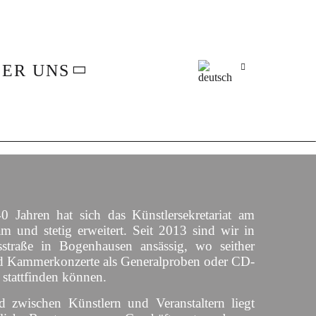
Benjamin Bruns
Ray Chen
Gerhaher
Patrick Grahl
istiane Karg
Julia Kleiter
ER UNS
Václav Luks
Felix Mildenberger
Anna Lucia Richter
Franz-Josef Selig
Dresden
esden
0 Jahren hat sich das Künstlersekretariat am
h (23.3.-2.4.)
am und stetig erweitert. Seit 2013 sind wir in
r (18.10.-5.11.)
érez, Inszenierung: Calixto Bieito
straße in Bogenhausen ansässig, wo seither
0.)
d Kammerkonzerte als Generalproben oder CD-
 stattfinden können.
d zwischen Künstlern und Veranstaltern liegt