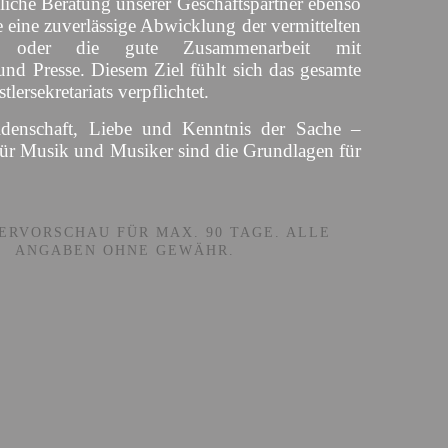
liche Beratung unserer Geschäftspartner ebenso
 eine zuverlässige Abwicklung der vermittelten
s oder die gute Zusammenarbeit mit
und Presse. Diesem Ziel fühlt sich das gesamte
lersekretariats verpflichtet.
idenschaft, Liebe und Kenntnis der Sache –
für Musik und Musiker sind die Grundlagen für
ERVORSCHAU FÜR MAX. 90 TAGE. ALLE
ANGABEN OHNE GEWÄHR.