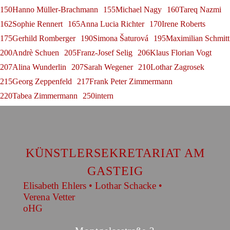
150Hanno Müller-Brachmann
155Michael Nagy
160Tareq Nazmi
162Sophie Rennert
165Anna Lucia Richter
170Irene Roberts
175Gerhild Romberger
190Simona Šaturová
195Maximilian Schmitt
200Andrè Schuen
205Franz-Josef Selig
206Klaus Florian Vogt
207Alina Wunderlin
207Sarah Wegener
210Lothar Zagrosek
215Georg Zeppenfeld
217Frank Peter Zimmermann
220Tabea Zimmermann
250intern
KÜNSTLERSEKRETARIAT AM
GASTEIG
Elisabeth Ehlers • Lothar Schacke •
Verena Vetter
oHG