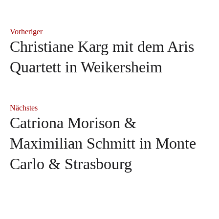
Vorheriger
Christiane Karg mit dem Aris
Quartett in Weikersheim
Nächstes
Catriona Morison &
Maximilian Schmitt in Monte
Carlo & Strasbourg
Neuerscheinung: "Herbert
Andrè Schuen bei den
Sophie Rennert in Innsbruck
Blomstedt und die Kunst des