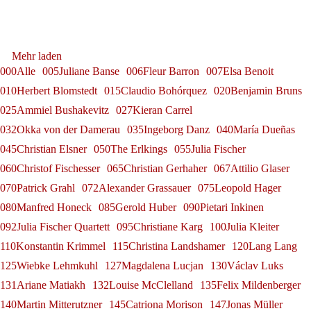
Salzburger Festspielen
Debüt: Konstantin Krimmel &
Sophie Rennert
Tabea Zimmermann in Siena
Dirigierens"
Franz-Josef Selig beim Festival
Andrè Schuen
Ammiel Bushakevitz bei den
Tabea Zimmermann
Gerold Huber erhält das
Herbert Blomstedt
Alexander Grassauer in
Mehr laden
Internacional de Santander
Georg Zeppenfeld bei den
Salzburger Festspielen
Bundesverdienstkreuz am
000Alle
005Juliane Banse
006Fleur Barron
007Elsa Benoit
Franz-Josef Selig
Bayreuth
010Herbert Blomstedt
015Claudio Bohórquez
020Benjamin Bruns
Konstantin Krimmel
Bayreuther Festspielen
Bande
025Ammiel Bushakevitz
027Kieran Carrel
Alexander Grassauer
Georg Zeppenfeld
Gerold Huber
032Okka von der Damerau
035Ingeborg Danz
040María Dueñas
045Christian Elsner
050The Erlkings
055Julia Fischer
060Christof Fischesser
065Christian Gerhaher
067Attilio Glaser
070Patrick Grahl
072Alexander Grassauer
075Leopold Hager
080Manfred Honeck
085Gerold Huber
090Pietari Inkinen
092Julia Fischer Quartett
095Christiane Karg
100Julia Kleiter
110Konstantin Krimmel
115Christina Landshamer
120Lang Lang
125Wiebke Lehmkuhl
127Magdalena Lucjan
130Václav Luks
131Ariane Matiakh
132Louise McClelland
135Felix Mildenberger
140Martin Mitterutzner
145Catriona Morison
147Jonas Müller