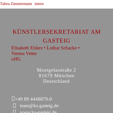
Tabea Zimmermann
intern
KÜNSTLERSEKRETARIAT AM
GASTEIG
Elisabeth Ehlers • Lothar Schacke •
Verena Vetter
oHG
Montgelasstraße 2
81679 München
Deutschland
+49 89 4448879-0
team@ks-gasteig.de
www.ks-gasteig.de