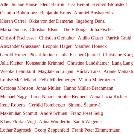
Alexander Grassauer in
Internacional de Santander
Georg Zeppenfeld bei den
Salzburger Festspielen
Bundesverdienstkreuz am
Alle
Juliane Banse
Fleur Barron
Elsa Benoit
Herbert Blomstedt
Franz-Josef Selig
Bayreuth
Claudio Bohórquez
Benjamin Bruns
Ammiel Bushakevitz
Konstantin Krimmel
Bayreuther Festspielen
Bande
Kieran Carrel
Okka von der Damerau
Ingeborg Danz
Alexander Grassauer
Neuerscheinung: "Herbert
Georg Zeppenfeld
Gerold Huber
María Dueñas
Christian Elsner
The Erlkings
Julia Fischer
Blomstedt und die Kunst des
Christof Fischesser
Christian Gerhaher
Attilio Glaser
Patrick Grahl
Andrè Schuen bei den
Alexander Grassauer
Leopold Hager
Manfred Honeck
Dirigierens"
Gerold Huber
Pietari Inkinen
Julia Fischer Quartett
Christiane Karg
Salzburger Festspielen
Herbert Blomstedt
Julia Kleiter
Konstantin Krimmel
Christina Landshamer
Lang Lang
Andrè Schuen
Wiebke Lehmkuhl
Magdalena Lucjan
Václav Luks
Ariane Matiakh
Louise McClelland
Felix Mildenberger
Martin Mitterutzner
Catriona Morison
Jonas Müller
Hanno Müller-Brachmann
Michael Nagy
Tareq Nazmi
Sophie Rennert
Anna Lucia Richter
Irene Roberts
Gerhild Romberger
Simona Šaturová
Maximilian Schmitt
Andrè Schuen
Franz-Josef Selig
Klaus Florian Vogt
Alina Wunderlin
Sarah Wegener
Lothar Zagrosek
Georg Zeppenfeld
Frank Peter Zimmermann