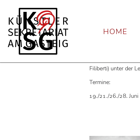
News
Okka von de
HOME
9. Juni 2026
Okka von 
Okka von der Dame
Filiberti) unter der
Termine:
19./21./26./28. Jun