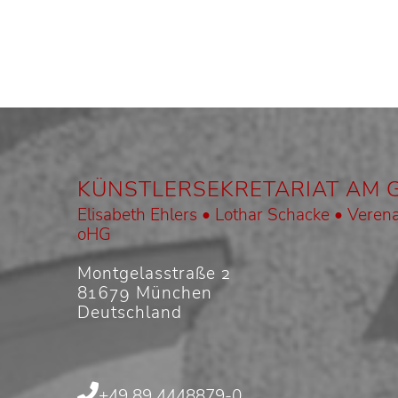
KÜNSTLERSEKRETARIAT AM 
Elisabeth Ehlers • Lothar Schacke • Verena
oHG
Montgelasstraße 2
81679 München
Deutschland
+49 89 4448879-0