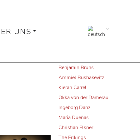
Alle
Juliane Banse
Fleur Barron
ER UNS
Elsa Benoit
© Simon Pauly
Herbert Blomstedt
Claudio Bohórquez
e: Marco
Benjamin Bruns
Ammiel Bushakevitz
Kieran Carrel
Okka von der Damerau
Ingeborg Danz
María Dueñas
Christian Elsner
The Erlkings