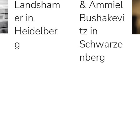
Landsham
& Ammiel
er in
Bushakevi
Heidelber
tz in
g
Schwarze
nberg