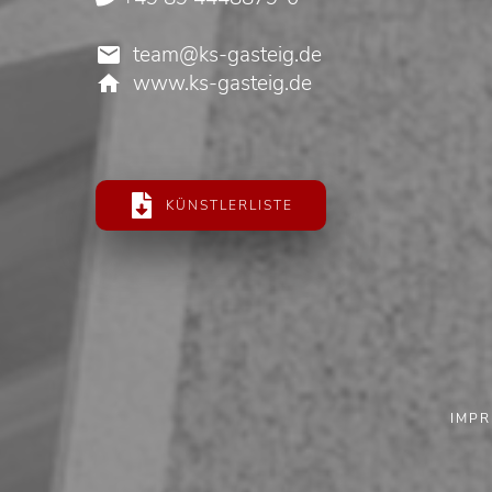
team@ks-gasteig.de
www.ks-gasteig.de
KÜNSTLERLISTE
IMP