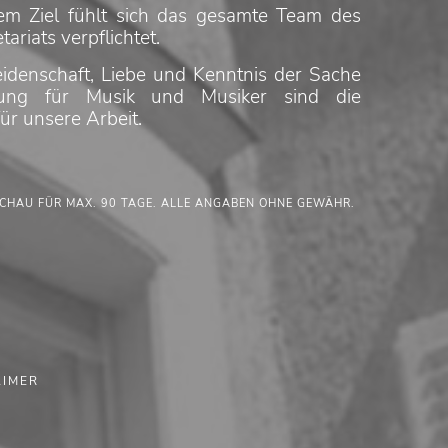
em Ziel fühlt sich das gesamte Team des
tariats verpflichtet.
eidenschaft, Liebe und Kenntnis der Sache
rung für Musik und Musiker sind die
ür unsere Arbeit.
CHAU FÜR MAX. 90 TAGE. ALLE ANGABEN OHNE GEWÄHR.
AIMER