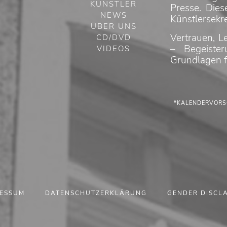
KÜNSTLER
Presse. Dies
NEWS
Künstlersekre
ÜBER UNS
Vertrauen, L
CD/DVD
– Begeiste
VIDEOS
Grundlagen f
*KALENDERVORS
RESSUM
DATENSCHUTZERKLÄRUNG
GENDER DISCL