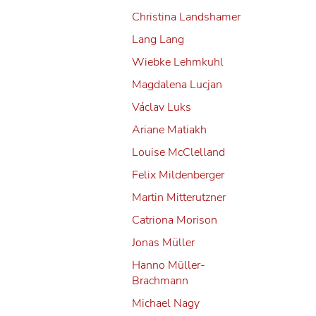
Christina Landshamer
Lang Lang
Wiebke Lehmkuhl
Magdalena Lucjan
Václav Luks
Ariane Matiakh
die Kunst
Louise McClelland
Felix Mildenberger
Martin Mitterutzner
elen
Catriona Morison
hakevitz
Jonas Müller
tspielen
Hanno Müller-
nal de
Brachmann
Michael Nagy