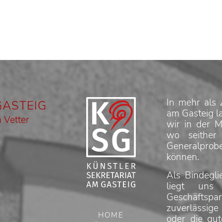
In mehr als 
GASTEIG
am Gasteig la
 Vetter
wir in der M
wo seither
Generalprob
können.
Als Bindegli
liegt uns
Geschäfts
zuverlässige
HOME
oder die gu