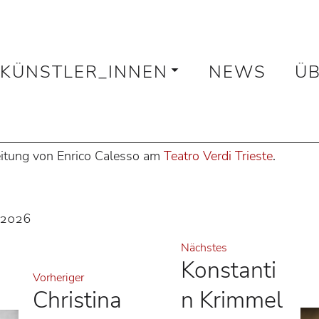
r Damerau in Triest
KÜNSTLER_INNEN
NEWS
ÜB
der Damerau
rau
debütiert als
Klytämnestra
in Strauss' "Elektra" (Regi
 Leitung von Enrico Calesso am
Teatro Verdi Trieste
.
i 2026
Nächstes
Konstanti
Vorheriger
Christina
n Krimmel