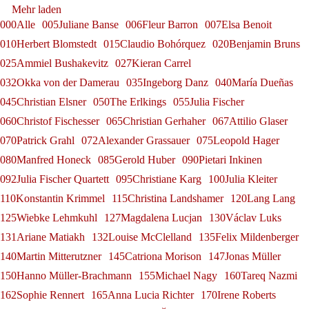
Ammiel Bushakevitz bei den
Gerold Huber erhält das
Alexander Grassauer in
Mehr laden
Internacional de Santander
Georg Zeppenfeld bei den
Salzburger Festspielen
Bundesverdienstkreuz am
000Alle
005Juliane Banse
006Fleur Barron
007Elsa Benoit
Franz-Josef Selig
Bayreuth
010Herbert Blomstedt
015Claudio Bohórquez
020Benjamin Bruns
Konstantin Krimmel
Bayreuther Festspielen
Bande
025Ammiel Bushakevitz
027Kieran Carrel
Alexander Grassauer
Georg Zeppenfeld
Gerold Huber
032Okka von der Damerau
035Ingeborg Danz
040María Dueñas
045Christian Elsner
050The Erlkings
055Julia Fischer
060Christof Fischesser
065Christian Gerhaher
067Attilio Glaser
070Patrick Grahl
072Alexander Grassauer
075Leopold Hager
080Manfred Honeck
085Gerold Huber
090Pietari Inkinen
092Julia Fischer Quartett
095Christiane Karg
100Julia Kleiter
110Konstantin Krimmel
115Christina Landshamer
120Lang Lang
125Wiebke Lehmkuhl
127Magdalena Lucjan
130Václav Luks
131Ariane Matiakh
132Louise McClelland
135Felix Mildenberger
140Martin Mitterutzner
145Catriona Morison
147Jonas Müller
150Hanno Müller-Brachmann
155Michael Nagy
160Tareq Nazmi
162Sophie Rennert
165Anna Lucia Richter
170Irene Roberts