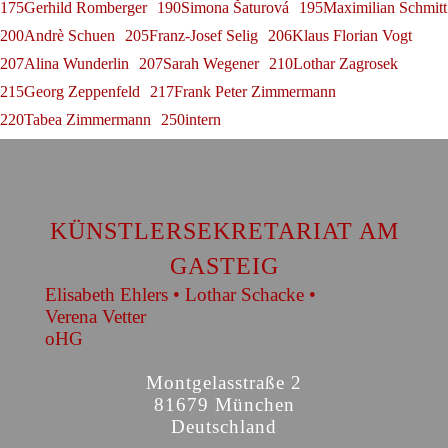
175Gerhild Romberger
190Simona Šaturová
195Maximilian Schmitt
200Andrè Schuen
205Franz-Josef Selig
206Klaus Florian Vogt
207Alina Wunderlin
207Sarah Wegener
210Lothar Zagrosek
215Georg Zeppenfeld
217Frank Peter Zimmermann
220Tabea Zimmermann
250intern
KÜNSTLERSEKRETARIAT AM
GASTEIG
Elisabeth Ehlers • Lothar Schacke •
Verena Vetter
oHG
Montgelasstraße 2
81679 München
Deutschland