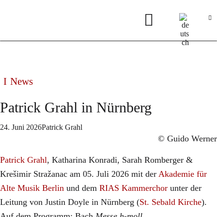
News
Patrick Grahl in Nürnberg
24. Juni 2026
Patrick Grahl
© Guido Werner
Patrick Grahl
, Katharina Konradi, Sarah Romberger &
Krešimir Stražanac am 05. Juli 2026 mit der
Akademie für
Alte Musik Berlin
und dem
RIAS Kammerchor
unter der
Leitung von Justin Doyle in Nürnberg (
St. Sebald Kirche
).
Auf dem Programm: Bach
Messe h-moll
.