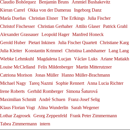
Bayreuth
Claudio Bohórquez
Benjamin Bruns
Ammiel Bushakevitz
Konstantin Krimmel
Bayreuther Festspielen
Bande
Kieran Carrel
Okka von der Damerau
Ingeborg Danz
Alexander Grassauer
Georg Zeppenfeld
Gerold Huber
María Dueñas
Christian Elsner
The Erlkings
Julia Fischer
Christof Fischesser
Christian Gerhaher
Attilio Glaser
Patrick Grahl
Alexander Grassauer
Leopold Hager
Manfred Honeck
Gerold Huber
Pietari Inkinen
Julia Fischer Quartett
Christiane Karg
Julia Kleiter
Konstantin Krimmel
Christina Landshamer
Lang Lang
Wiebke Lehmkuhl
Magdalena Lucjan
Václav Luks
Ariane Matiakh
Louise McClelland
Felix Mildenberger
Martin Mitterutzner
Catriona Morison
Jonas Müller
Hanno Müller-Brachmann
Michael Nagy
Tareq Nazmi
Sophie Rennert
Anna Lucia Richter
Irene Roberts
Gerhild Romberger
Simona Šaturová
Maximilian Schmitt
Andrè Schuen
Franz-Josef Selig
Klaus Florian Vogt
Alina Wunderlin
Sarah Wegener
Lothar Zagrosek
Georg Zeppenfeld
Frank Peter Zimmermann
Tabea Zimmermann
intern