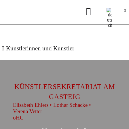
Künstlerinnen und Künstler
KÜNSTLERSEKRETARIAT AM
GASTEIG
Elisabeth Ehlers • Lothar Schacke •
Verena Vetter
oHG