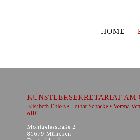
Künstlerinnen und Künstler
HOME
KÜNSTLERSEKRETARIAT AM 
Elisabeth Ehlers • Lothar Schacke • Verena Vet
oHG
Montgelasstraße 2
81679 München